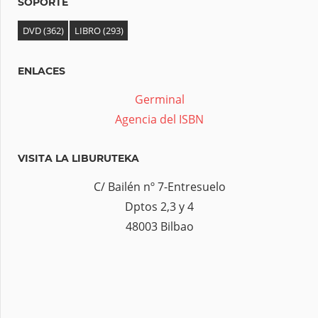
m
SOPORTE
á
DVD
(362)
LIBRO
(293)
t
i
ENLACES
c
Germinal
a
Agencia del ISBN
VISITA LA LIBURUTEKA
C/ Bailén nº 7-Entresuelo
Dptos 2,3 y 4
48003 Bilbao