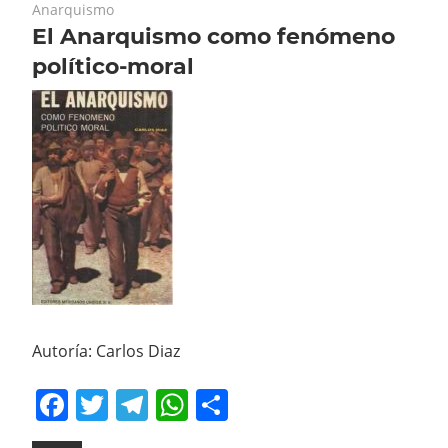
28 de febrero de 2023
Anarquismo
El Anarquismo como fenómeno
político-moral
Autoría: Carlos Diaz
Facebook
Twitter
Telegram
WhatsApp
Compartir