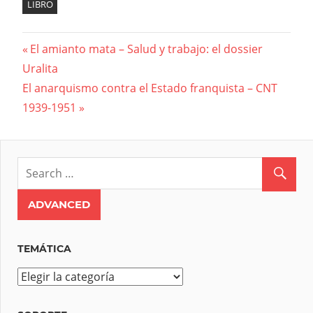
LIBRO
Previous
El amianto mata – Salud y trabajo: el dossier
Navegación
Uralita
Post:
Next
El anarquismo contra el Estado franquista – CNT
de
Post:
1939-1951
entradas
TEMÁTICA
T
e