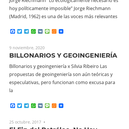
Jorge Riechmann “Lo ecológicamente necesario es
hoy políticamente imposible” Jorge Riechmann
(Madrid, 1962) es una de las voces más relevantes
Facebook
Twitter
Telegram
WhatsApp
VK
Message
Meneame
9 noviembre, 2020
BILLONARIOS Y GEOINGENIERÍA
Billonarios y geoingeniería x Silvia Ribeiro Las
propuestas de geoingeniería son aún teóricas y
especulativas, pero funcionan como excusa para
la
Facebook
Twitter
Telegram
WhatsApp
VK
Message
Meneame
25 octubre, 2017
No comments