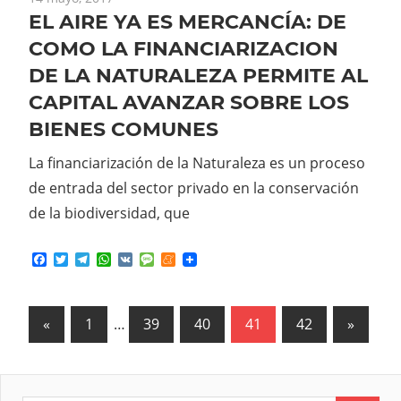
EL AIRE YA ES MERCANCÍA: DE
COMO LA FINANCIARIZACION
DE LA NATURALEZA PERMITE AL
CAPITAL AVANZAR SOBRE LOS
BIENES COMUNES
La financiarización de la Naturaleza es un proceso
de entrada del sector privado en la conservación
de la biodiversidad, que
Facebook
Twitter
Telegram
WhatsApp
VK
Message
Meneame
«
Previous
1
…
39
40
41
42
Next
»
Paginación
Posts
Posts
de