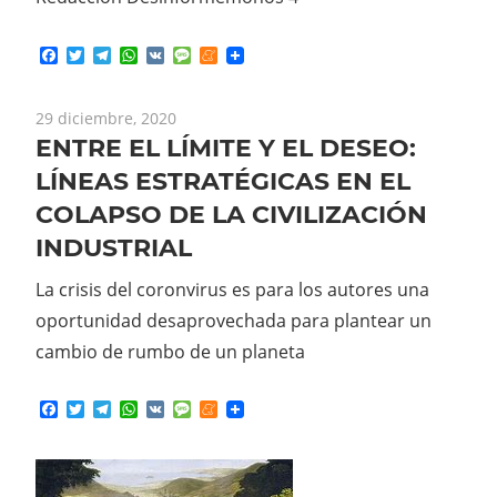
Facebook
Twitter
Telegram
WhatsApp
VK
Message
Meneame
29 diciembre, 2020
ENTRE EL LÍMITE Y EL DESEO:
LÍNEAS ESTRATÉGICAS EN EL
COLAPSO DE LA CIVILIZACIÓN
INDUSTRIAL
La crisis del coronvirus es para los autores una
oportunidad desaprovechada para plantear un
cambio de rumbo de un planeta
Facebook
Twitter
Telegram
WhatsApp
VK
Message
Meneame