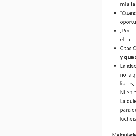
mia la
“Cuand
oportu
¿Por q
el mie
Citas 
y que 
La ide
no la 
libros,
Ni en 
La qui
para qu
luchéi
Melquiade