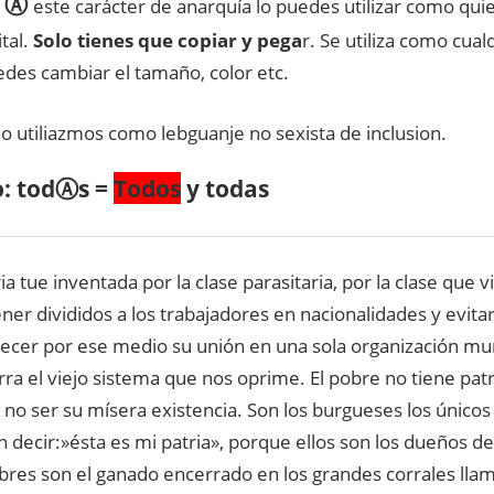
R Ⓐ
este carácter de anarquía lo puedes utilizar como quie
tal.
Solo tienes que copiar y pega
r. Se utiliza como cualq
des cambiar el tamaño, color etc.
o utiliazmos como lebguanje no sexista de inclusion.
o: todⒶs =
Todos
y todas
ia tue inventada por la clase parasitaria, por la clase que vi
ner divididos a los trabajadores en nacionalidades y evita
ecer por ese medio su unión en una sola organización mun
erra el viejo sistema que nos oprime. El pobre no tiene pa
a no ser su mísera existencia. Son los burgueses los únicos
 decir:»ésta es mi patria», porque ellos son los dueños de
bres son el ganado encerrado en los grandes corrales lla