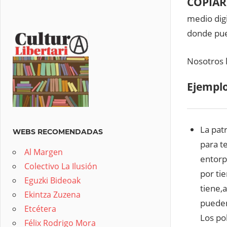
COPIA
medio digi
donde pue
Nosotros l
Ejempl
La patr
WEBS RECOMENDADAS
para te
Al Margen
entorp
Colectivo La Ilusión
por ti
Eguzki Bideoak
tiene,
Ekintza Zuzena
pueden
Etcétera
Los po
Félix Rodrigo Mora