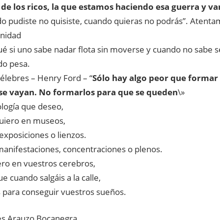
 de los ricos, la que estamos haciendo esa guerra y 
o pudiste no quisiste, cuando quieras no podrás”. Atenta
nidad
ué si uno sabe nadar flota sin moverse y cuando no sabe 
do pesa.
Célebres – Henry Ford – “
Sólo hay algo peor que formar
se vayan.
No formarlos para que se queden
\»
ología que deseo,
quiero en museos,
 exposiciones o lienzos.
manifestaciones, concentraciones o plenos.
ero en vuestros cerebros,
e cuando salgáis a la calle,
s para conseguir vuestros sueños.
s Arauzo Bocanegra