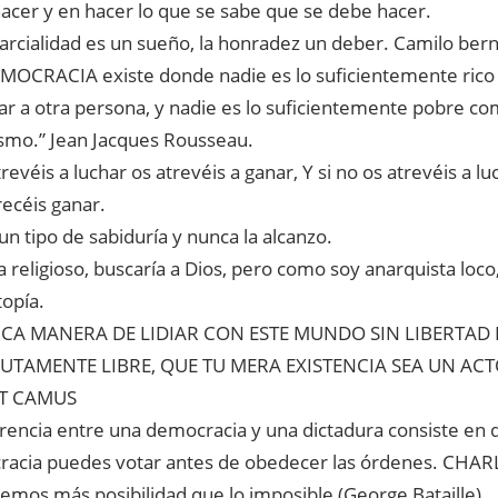
acer y en hacer lo que se sabe que se debe hacer.
arcialidad es un sueño, la honradez u
n deber. Camilo bern
MOCRACIA existe donde nadie es lo suficientemente rico
r a otra persona, y nadie es lo suficientemente pobre c
ismo.” Jean Jacques Rousseau.
trevéis a luchar os atrevéis a ganar, Y si no os atrevéis a 
ecéis ganar.
un tipo de sabiduría y nunca la alcanzo.
a religioso, buscaría a Dios, pero como soy anarquista loco
topía.
ICA MANERA DE LIDIAR CON ESTE MUNDO SIN LIBERTAD 
UTAMENTE LIBRE, QUE TU MERA EXISTENCIA SEA UN ACT
T CAMUS
erencia entre una democracia y una dictadura consiste en 
acia puedes votar antes de obedecer las órdenes. CH
emos más posibilidad que lo imposible (George Bataille)