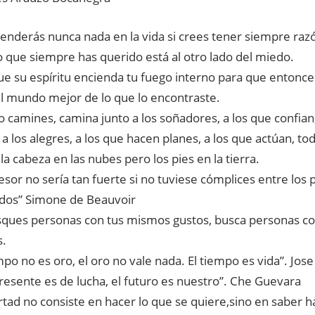
enderás nunca nada en la vida si crees tener
siempre raz
o que siempre has querido está al otro lado del miedo.
ue su espíritu encienda tu fuego interno para que entonc
el mundo mejor de lo que lo encontraste.
 camines, camina junto a los soñadores, a los que confian,
 a los alegres, a los que hacen planes, a los que actúan, t
la cabeza en las nubes pero los pies en la tierra.
esor no sería tan fuerte si no tuviese cómplices entre los 
dos” Simone de Beauvoir
ques personas con tus mismos gustos, busca personas c
s.
mpo no es oro, el oro no vale nada. El tiempo es vida”. Jo
presente es de lucha, el futuro es nuestro”. Che Guevara
ertad no consiste en hacer lo que se quiere,sino en saber h