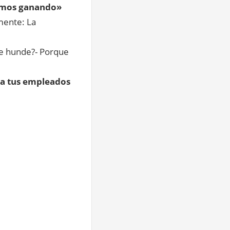
vamos ganando»
mente: La
se hunde?- Porque
 a tus empleados