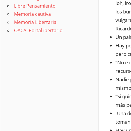
ioh, ir
Libre Pensamiento
los bu
Memoria cautiva
vulgare
Memoria Libertaria
Ricard
OACA: Portal ibertario
Un pai
Hay pe
pero c
“No exi
recur
Nadie 
mismo
“Si qu
más pe
-Una de
toman 
Hay un