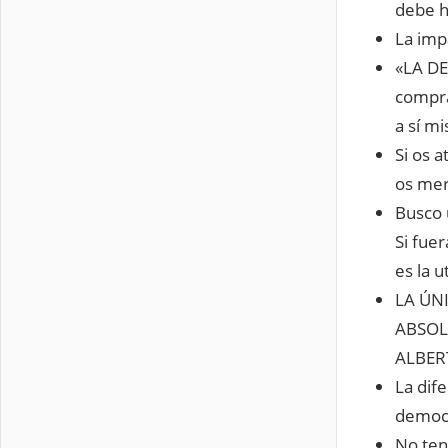
debe h
La imp
«LA DE
compra
a sí m
Si os a
os mer
Busco 
Si fuer
es la u
LA ÚN
ABSOL
ALBER
La dif
democr
No ten