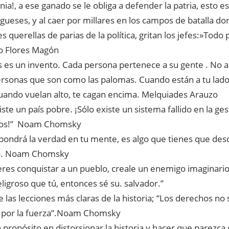
onia!, a ese ganado se le obliga a defender la patria, esto e
rgueses, y al caer por millares en los campos de batalla d
s querellas de parias de la política, gritan los jefes:»Todo p
o Flores Magón
s es un invento. Cada persona pertenece a su gente . No a 
rsonas que son como las palomas. Cuando están a tu lado,
uando vuelan alto, te cagan encima. Melquiades Arauzo
ste un país pobre. ¡Sólo existe un sistema fallido en la ges
sos!” Noam Chomsky
pondrá la verdad en tu mente, es algo que tienes que descu
. Noam Chomsky
ieres conquistar a un pueblo, creale un enemigo imaginario
ligroso que tú, entonces sé su. salvador.”
 las lecciones más claras de la historia; “Los derechos no 
por la fuerza”.Noam Chomsky
 propósito en distorsionar la historia y hacer que parezca