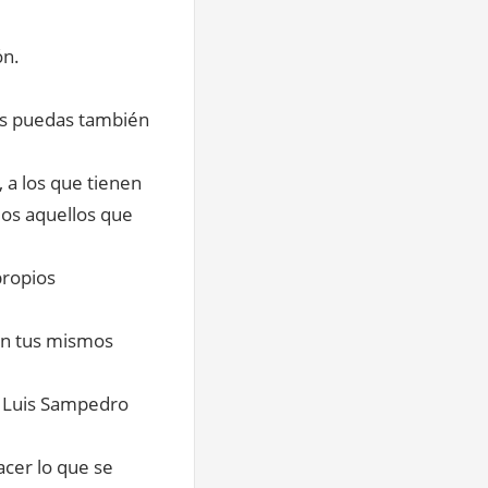
ón.
es puedas también
 a los que tienen
odos aquellos que
propios
on tus mismos
se Luis Sampedro
acer lo que se