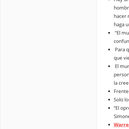
hombre
hacer 
haga u
“El mu
confun
Para q
que vi
El mun
person
la cre
Frente 
Solo l
“El opr
Simone
Warre