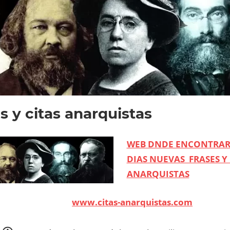
s y citas anarquistas
WEB DNDE ENCONTRAR
DIAS NUEVAS FRASES Y 
ANARQUISTAS
www.citas-anarquistas.com