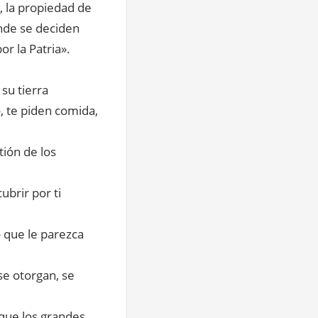
s, la propiedad de
onde se deciden
or la Patria».
su tierra
 te piden comida,
tión de los
brir por ti
 que le parezca
se otorgan, se
 que los grandes