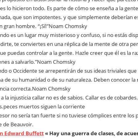
s lo hicieron todo. Es parte de cómo se enseña a la gen
nada, que son impotentes. y que simplemente deberían es
n gran hombre. “¡Sí!”Noam Chomsky
ndo es un lugar muy misterioso y confuso, si no estás dis
dirte, te conviertes en una réplica de la mente de otra pe
ue puedas controlar a la gente. Hazle creer que él es la ra
enes a salvarlo.”Noam Chomsky
do o Occidente se arrepentirán de sus ideas triviales que
a de su humanidad o de su naturaleza. Deben conocer la re
encia correcta.Noam Chomsky
a la injusticia callar no es de sabios. Callar es de cobardes.
os.peces muertos siguen la corriente
esor no sería tan fuerte si no tuviese cómplices entre los
 de Beauvoir.
n Edward Buffett
«
Hay una guerra de clases, de acuer