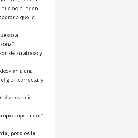
te que no pueden
perar a que lo
puesto a
rsona”.
zón de su atraso y
 desvían a una
ligión correcta. y
Callar es huir.
 propios oprimidos”
do, pero es la