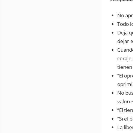
No apr
Todo l
Deja q
dejar 
Cuando
coraje,
tienen 
“El opr
oprimi
No bus
valore
“El tie
“Si el 
La lib