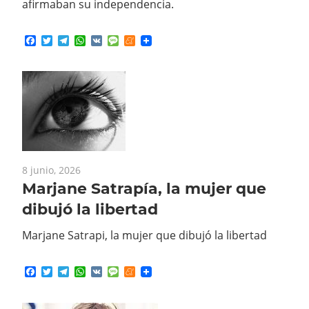
afirmaban su independencia.
Facebook
Twitter
Telegram
WhatsApp
VK
Message
Meneame
8 junio, 2026
Marjane Satrapía, la mujer que
dibujó la libertad
Marjane Satrapi, la mujer que dibujó la libertad
Facebook
Twitter
Telegram
WhatsApp
VK
Message
Meneame