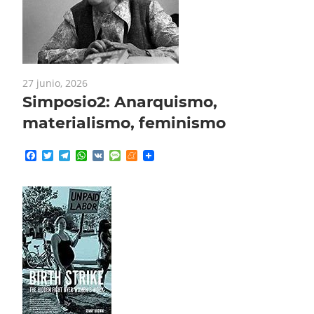
27 junio, 2026
Simposio2: Anarquismo,
materialismo, feminismo
Facebook
Twitter
Telegram
WhatsApp
VK
Message
Meneame