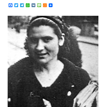
Facebook
Twitter
Telegram
WhatsApp
VK
Message
Meneame