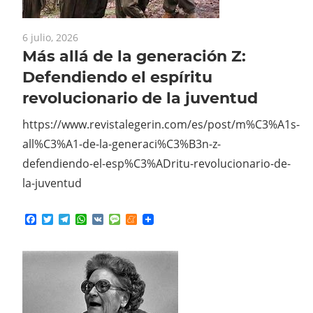
6 julio, 2026
Más allá de la generación Z:
Defendiendo el espíritu
revolucionario de la juventud
https://www.revistalegerin.com/es/post/m%C3%A1s-
all%C3%A1-de-la-generaci%C3%B3n-z-
defendiendo-el-esp%C3%ADritu-revolucionario-de-
la-juventud
Facebook
Twitter
Telegram
WhatsApp
VK
Message
Meneame