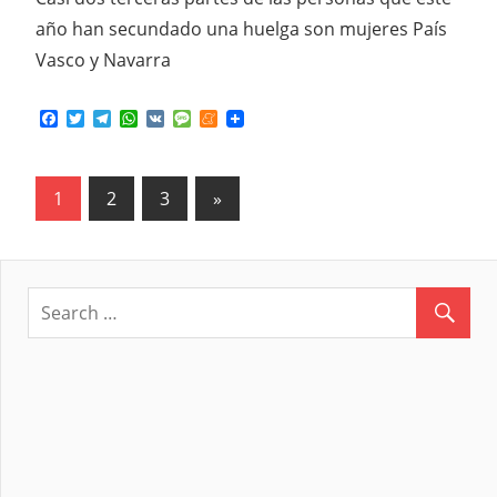
año han secundado una huelga son mujeres País
Vasco y Navarra
Facebook
Twitter
Telegram
WhatsApp
VK
Message
Meneame
1
2
3
Next
»
Paginación
Posts
de
entradas