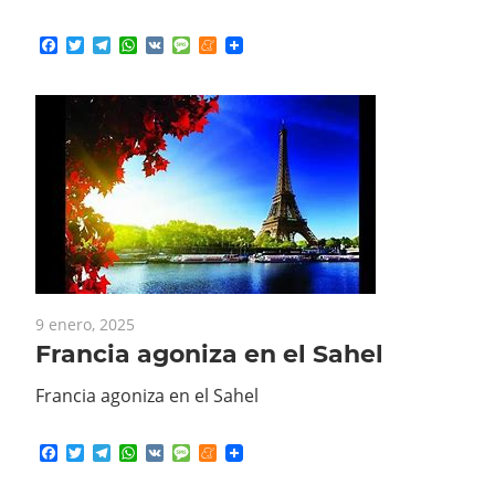
Facebook
Twitter
Telegram
WhatsApp
VK
Message
Meneame
9 enero, 2025
Francia agoniza en el Sahel
Francia agoniza en el Sahel
Facebook
Twitter
Telegram
WhatsApp
VK
Message
Meneame