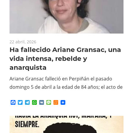
22 abril, 2026
Ha fallecido Ariane Gransac, una
vida intensa, rebelde y
anarquista
Ariane Gransac falleció en Perpiñán el pasado
domingo 5 de abril a la edad de 84 años; el acto de
Facebook
Twitter
Telegram
WhatsApp
VK
Message
Meneame