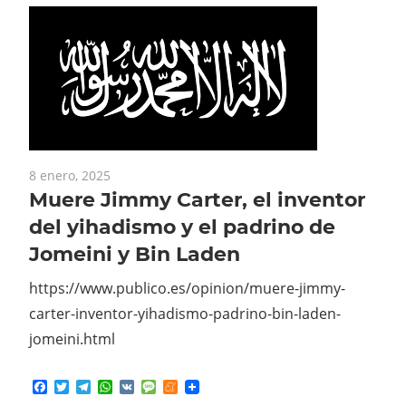
8 enero, 2025
Muere Jimmy Carter, el inventor
del yihadismo y el padrino de
Jomeini y Bin Laden
https://www.publico.es/opinion/muere-jimmy-
carter-inventor-yihadismo-padrino-bin-laden-
jomeini.html
Facebook
Twitter
Telegram
WhatsApp
VK
Message
Meneame