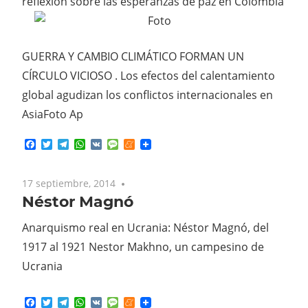
reflexión sobre las esperanzas de paz en Colombia
GUERRA Y CAMBIO CLIMÁTICO FORMAN UN
CÍRCULO VICIOSO . Los efectos del calentamiento
global agudizan los conflictos internacionales en
Asia
Foto Ap
Facebook
Twitter
Telegram
WhatsApp
VK
Message
Meneame
17 septiembre, 2014
No comments
Néstor Magnó
Anarquismo real en Ucrania: Néstor Magnó, del
1917 al 1921 Nestor Makhno, un campesino de
Ucrania
Facebook
Twitter
Telegram
WhatsApp
VK
Message
Meneame