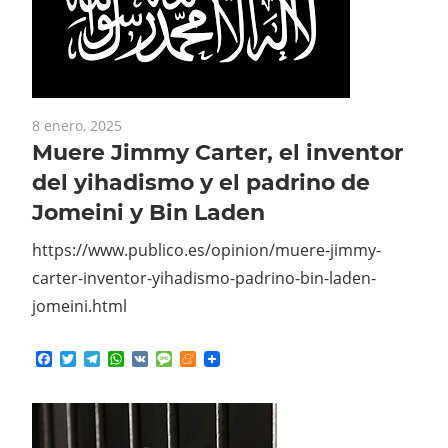
8 enero, 2025
Muere Jimmy Carter, el inventor
del yihadismo y el padrino de
Jomeini y Bin Laden
https://www.publico.es/opinion/muere-jimmy-
carter-inventor-yihadismo-padrino-bin-laden-
jomeini.html
Facebook
Twitter
Telegram
WhatsApp
VK
Message
Meneame