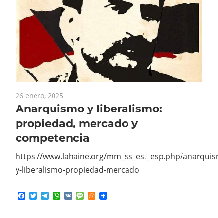
26 enero, 2025
Anarquismo y liberalismo:
propiedad, mercado y
competencia
https://www.lahaine.org/mm_ss_est_esp.php/anarqui
y-liberalismo-propiedad-mercado
Facebook
Twitter
Telegram
WhatsApp
VK
Message
Meneame