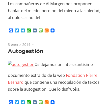
Los compañeros de Al Margen nos proponen
hablar del miedo, pero no del miedo a la soledad,
al dolor…sino del
Facebook
Twitter
Telegram
WhatsApp
VK
Message
Meneame
3 enero, 2014
No comments
Autogestión
Os dejamos un interesantísimo
documento extraido de la web
Fondatíon Píerre
Besnard
que contiene una recopilación de textos
sobre la autogestión. Que lo disfrutéis.
Facebook
Twitter
Telegram
WhatsApp
VK
Message
Meneame