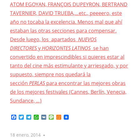
ATOM EGOYAN, FRANÇOIS DUPEYRON, BERTRAND
TAVERNIER, DAVID TRUEBA,…etc., peeeero, este
año no tocaba la excelencia. Menos mal que ahí
estaban las otras secciones para compensar.
Desde luego, los apartados
NUEVOS
DIRECTORES
y
HORIZONTES LATINOS
se han
convertido en imprescindibles si quieres estar al
tanto del cine más estimulante y arriesgado, y por
supuesto, siempre nos quedará la
sección
PERLAS
para encontrar las mejores obras
de los mejores festivales (Cannes, Berlín, Venecia,
Sundance, …)
Facebook
Twitter
Telegram
WhatsApp
VK
Message
Meneame
18 enero, 2014
No comments