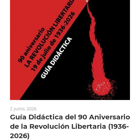
 de
para
ás
23 e
2 junio, 2026
I 
Guía Didáctica del 90 Aniversario
GE
de la Revolución Libertaria (1936-
I C
2026)