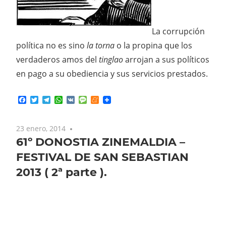
La corrupción
política no es sino
l
a
torn
a
o la propina que los
verdaderos amos del
tingla
o
arrojan a sus políticos
en pago a su obediencia y sus servicios prestados.
Facebook
Twitter
Telegram
WhatsApp
VK
Message
Meneame
23 enero, 2014
No comments
61º DONOSTIA ZINEMALDIA –
FESTIVAL DE SAN SEBASTIAN
2013 ( 2ª parte ).