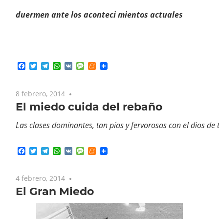
duermen
ante
los
aconteci mientos
actuales
Facebook
Twitter
Telegram
WhatsApp
VK
Message
Meneame
8 febrero, 2014
No comments
El miedo cuida del rebaño
Las
clases
dominantes,
t
an
pías
y
f
ervorosas
c
on
el
dios
de
Facebook
Twitter
Telegram
WhatsApp
VK
Message
Meneame
4 febrero, 2014
No comments
El Gran Miedo