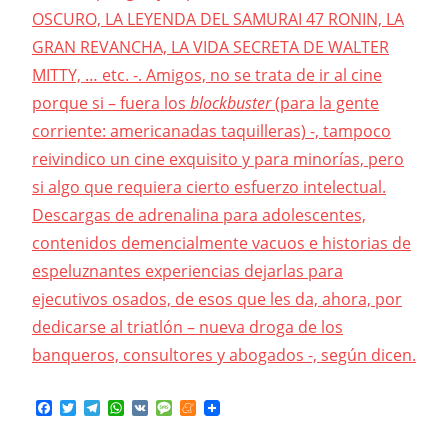
OSCURO, LA LEYENDA DEL SAMURAI 47 RONIN, LA
GRAN REVANCHA, LA VIDA SECRETA DE WALTER
MITTY, … etc. -. Amigos, no se tr
ata de ir al cine
porque si – fuera los
blockbuster
(para la gente
corriente: americanadas taquilleras) -, tampoco
reivindico un cine exq
uisito y para minorías, pero
si algo que requiera cierto esfuerzo intelectual.
Descargas de adrenalina para adolescentes,
contenidos demencialmente vacuos e historias de
espeluznantes experiencias dejarlas para
ejecutivos osados, de esos que les da, ahora, por
dedicarse al triatlón – nueva droga de los
banqueros, consultores y abogados -, según dicen.
Facebook
Twitter
Telegram
WhatsApp
VK
Message
Meneame