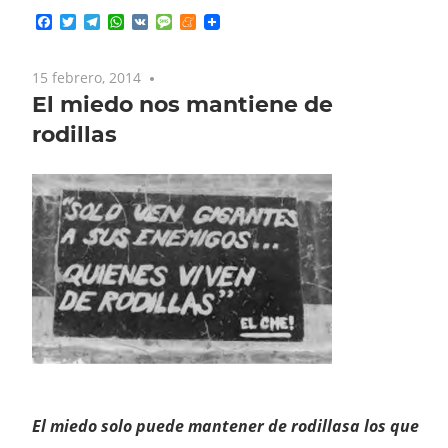
Facebook
Twitter
Telegram
WhatsApp
VK
Message
Meneame
15 febrero, 2014
No comments
El miedo nos mantiene de
rodillas
El
miedo
solo
puede
mantener
de
rodillas
a
los
que