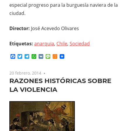
especial progreso para la burguesía naviera de la
ciudad.
Director:
José Acevedo Olivares
Etiquetas:
anarquia
,
Chile
,
Sociedad
Facebook
Twitter
Telegram
WhatsApp
VK
Message
Meneame
20 febrero, 2014
No comments
RAZONES HISTÓRICAS SOBRE
LA VIOLENCIA