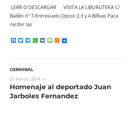
prim
LERR O DESCARGAR VISITA LA LIBURUTEKA C/
publ
Bailén nº 7-Entresuelo Dptos 2,3 y 4 Bilbao Para
recibir las
F
Facebook
Twitter
Telegram
WhatsApp
VK
Message
Meneame
GERMINAL
22 marzo, 2014
No comments
Homenaje al deportado Juan
Jarboles Fernandez