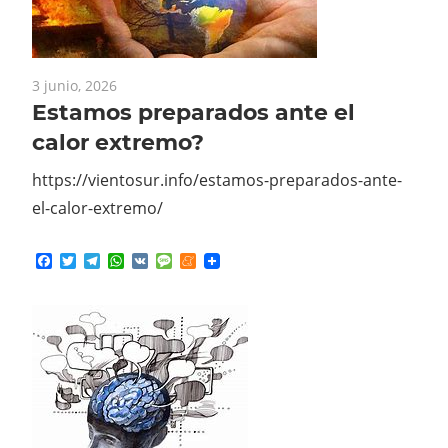
3 junio, 2026
Estamos preparados ante el
calor extremo?
https://vientosur.info/estamos-preparados-ante-
el-calor-extremo/
Facebook
Twitter
Telegram
WhatsApp
VK
Message
Meneame