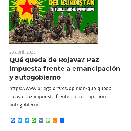
23 abril, 2026
Qué queda de Rojava? Paz
impuesta frente a emancipación
y autogobierno
https://www.briega.org/es/opinion/que-queda-
rojava-paz-impuesta-frente-a-emancipacion-
autogobierno
Facebook
Twitter
Telegram
WhatsApp
VK
Message
Meneame