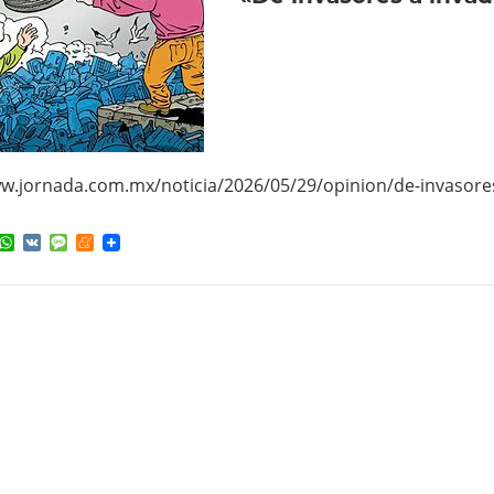
ww.jornada.com.mx/noticia/2026/05/29/opinion/de-invasore
ok
ter
elegram
WhatsApp
VK
Message
Meneame