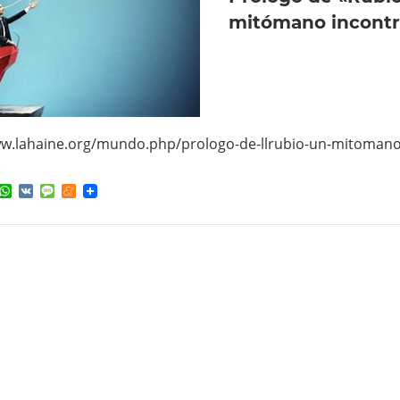
mitómano incontr
ww.lahaine.org/mundo.php/prologo-de-llrubio-un-mitomano
ok
ter
elegram
WhatsApp
VK
Message
Meneame