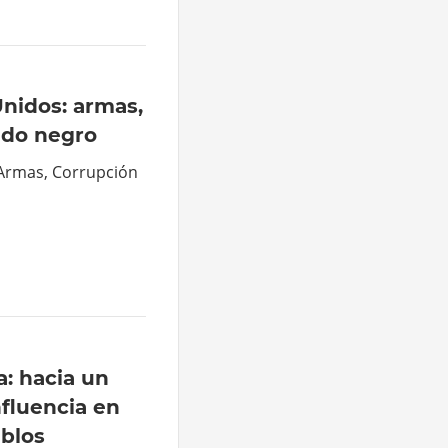
Unidos: armas,
ado negro
 Armas, Corrupción
a: hacia un
nfluencia en
eblos