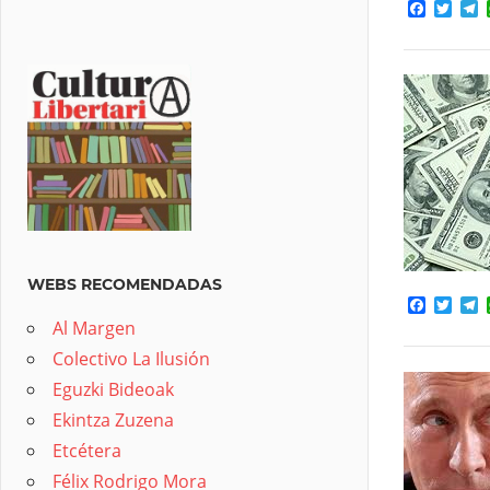
Facebo
Twit
T
WEBS RECOMENDADAS
Facebo
Twit
T
Al Margen
Colectivo La Ilusión
Eguzki Bideoak
Ekintza Zuzena
Etcétera
Félix Rodrigo Mora