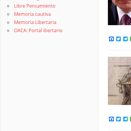
Libre Pensamiento
Memoria cautiva
Memoria Libertaria
OACA: Portal ibertario
Facebo
Twit
T
Facebo
Twit
T