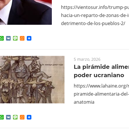
https://vientosur.info/trump-pu
hacia-un-reparto-de-zonas-de-i
detrimento-de-los-pueblos-2/
ok
ter
elegram
WhatsApp
VK
Message
Meneame
5 marzo, 2026
La pirámide alime
poder ucraniano
https://www.lahaine.org
piramide-alimentaria-del
anatomia
ok
ter
elegram
WhatsApp
VK
Message
Meneame