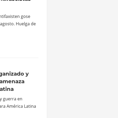
ntifaxisten gose
 agosto. Huelga de
ganizado y
a amenaza
atina
y guerra en
ra América Latina