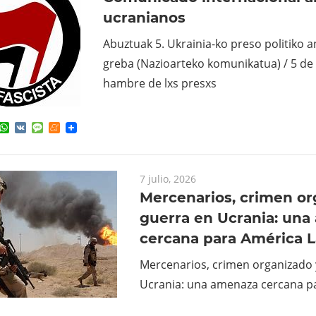
ucranianos
Abuztuak 5. Ukrainia-ko preso politiko a
greba (Nazioarteko komunikatua) / 5 de
hambre de lxs presxs
ok
ter
elegram
WhatsApp
VK
Message
Meneame
7 julio, 2026
Mercenarios, crimen or
guerra en Ucrania: un
cercana para América L
Mercenarios, crimen organizado 
Ucrania: una amenaza cercana pa