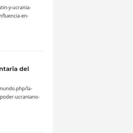
tin-y-ucrania-
nfluencia-en-
ntaria del
/mundo.php/la-
-poder-ucraniano-