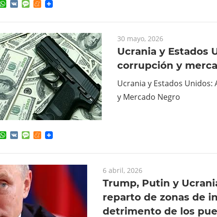
ok
ter
elegram
WhatsApp
VK
Message
Meneame
30 mayo, 2026
Ucrania y Estados 
corrupción y merc
Ucrania y Estados Unidos:
y Mercado Negro
ok
ter
elegram
WhatsApp
VK
Message
Meneame
6 abril, 2026
Trump, Putin y Ucrani
reparto de zonas de i
detrimento de los pu