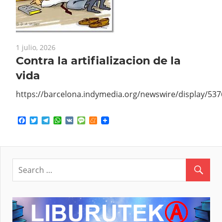
1 julio, 2026
Contra la artifializacion de la
vida
https://barcelona.indymedia.org/newswire/display/53
Facebook
Twitter
Telegram
WhatsApp
VK
Message
Meneame