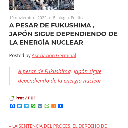
19 noviembre, 2022
Ecología
,
Politica
A PESAR DE FUKUSHIMA ,
JAPÓN SIGUE DEPENDIENDO DE
LA ENERGÍA NUCLEAR
Posted by
Asociación Germinal
A pesar de Fukushima, Japón sigue
dependiendo de la energía nuclear
Prnt / PDF
Facebook
Twitter
Telegram
WhatsApp
VK
Message
Meneame
Previous
LA SENTENCIA DEL PROCES, EL DERECHO DE