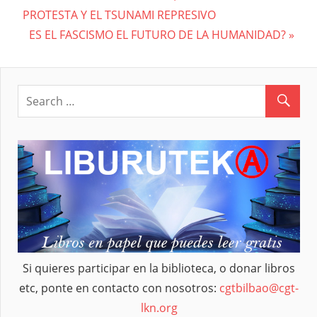
Navegación
PROTESTA Y EL TSUNAMI REPRESIVO
Post:
Next
ES EL FASCISMO EL FUTURO DE LA HUMANIDAD?
de
Post:
entradas
Si quieres participar en la biblioteca, o donar libros
etc, ponte en contacto con nosotros:
cgtbilbao@cgt-
lkn.org