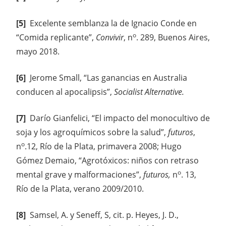
[5]
Excelente semblanza la de Ignacio Conde en
o
“Comida replicante”,
Convivir
, n
. 289, Buenos Aires,
mayo 2018.
[6]
Jerome Small, “Las ganancias en Australia
conducen al apocalipsis”,
Socialist Alternative.
[7]
Darío Gianfelici, “El impacto del monocultivo de
soja y los agroquímicos sobre la salud”,
futuros
,
o
n
.12, Río de la Plata, primavera 2008; Hugo
Gómez Demaio, “Agrotóxicos: niños con retraso
o
mental grave y malformaciones”,
futuros,
n
. 13,
Río de la Plata, verano 2009/2010.
[8]
Samsel, A. y Seneff, S, cit. p. Heyes, J. D.,