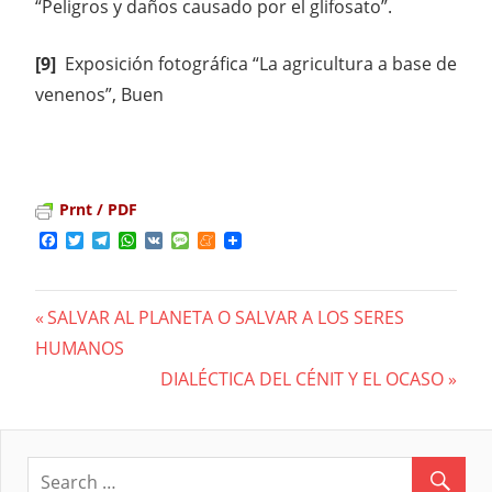
“Peligros y daños causado por el glifosato”.
[9]
Exposición fotográfica “La agricultura a base de
venenos”, Buen
Prnt / PDF
Facebook
Twitter
Telegram
WhatsApp
VK
Message
Meneame
Previous
SALVAR AL PLANETA O SALVAR A LOS SERES
Navegación
HUMANOS
Post:
Next
DIALÉCTICA DEL CÉNIT Y EL OCASO
de
Post:
entradas