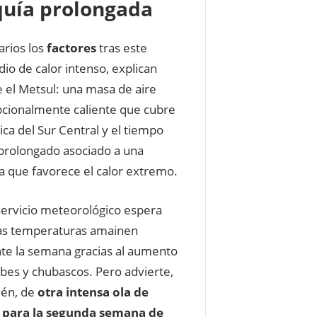
quía prolongada
arios los
factores
tras este
dio de calor intenso, explican
 el Metsul: una masa de aire
cionalmente caliente que cubre
ca del Sur Central y el tiempo
prolongado asociado a una
a que favorece el calor extremo.
servicio meteorológico espera
as temperaturas amainen
te la semana gracias al aumento
bes y chubascos. Pero advierte,
ién, de
otra intensa ola de
r para la segunda semana de