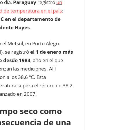
o día,
Paraguay
registró
un
d de temperatura en el país
:
ºC en el departamento de
idente Hayes
.
 el Metsul, en Porto Alegre
l), se registró
el 1 de enero más
o desde 1984
, año en el que
nzan las mediciones. Allí
on a los 38,6 ºC. Esta
ratura supera el récord de 38,2
canzado en 2007.
empo seco como
nsecuencia de una