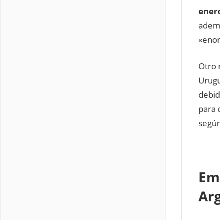
ener
ademá
«eno
Otro 
Urugu
debid
para 
según
Em
Ar