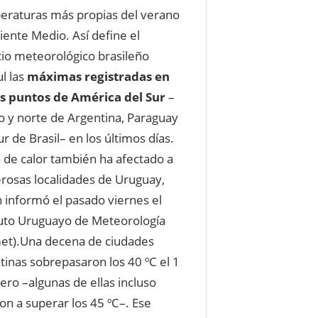
raturas más propias del verano
iente Medio. Así define el
cio meteorológico brasileño
l las
máximas registradas en
s puntos de América del Sur
–
o y norte de Argentina, Paraguay
ur de Brasil– en los últimos días.
a de calor también ha afectado a
osas localidades de Uruguay,
 informó el pasado viernes el
tuto Uruguayo de Meteorología
et).Una decena de ciudades
tinas sobrepasaron los 40 ºC el 1
ero –algunas de ellas incluso
ron a superar los 45 ºC–. Ese