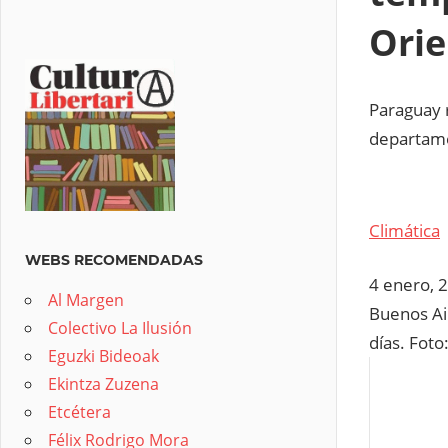
Ori
Paraguay r
departame
Climática
WEBS RECOMENDADAS
4 enero, 
Al Margen
Buenos Air
Colectivo La Ilusión
días.
Foto
Eguzki Bideoak
Ekintza Zuzena
Etcétera
Félix Rodrigo Mora