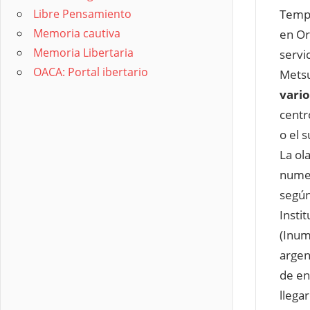
Libre Pensamiento
Tempe
Memoria cautiva
en Or
Memoria Libertaria
servi
OACA: Portal ibertario
Metsu
vario
centr
o el s
La ol
numer
según
Insti
(Inum
argen
de en
llega