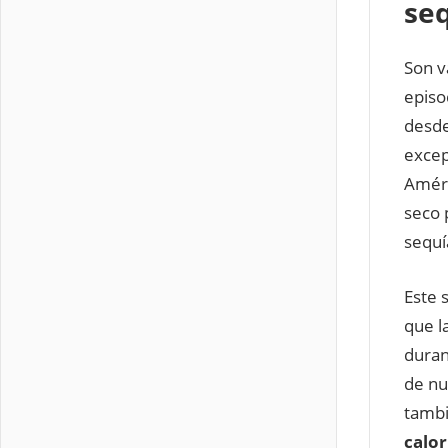
se
Son v
episo
desde
excep
Améri
seco 
sequí
Este 
que l
duran
de nu
tamb
calo