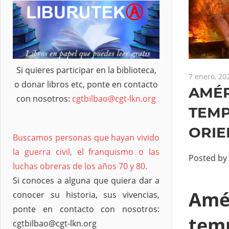
Si quieres participar en la biblioteca,
7 enero, 20
o donar libros etc, ponte en contacto
AMÉR
con nosotros:
cgtbilbao@cgt-lkn.org
TEMP
ORIE
Buscamos personas que hayan vivido
la guerra civil, el franquismo o las
Posted by
luchas obreras de los años 70 y 80.
Si conoces a alguna que quiera dar a
Amér
conocer su historia, sus vivencias,
ponte en contacto con nosotros:
temp
cgtbilbao@cgt-lkn.org