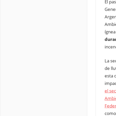
El pa
Gener
Argen
Ambie
ígnea
dura
incen
La se
de ll
esta 
impac
el se
Ambie
Feder
como 