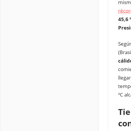
mism
récor
45,6 
Pres
Según
(Brasi
cálid
comie
llegar
tempe
ºC al
Ti
co