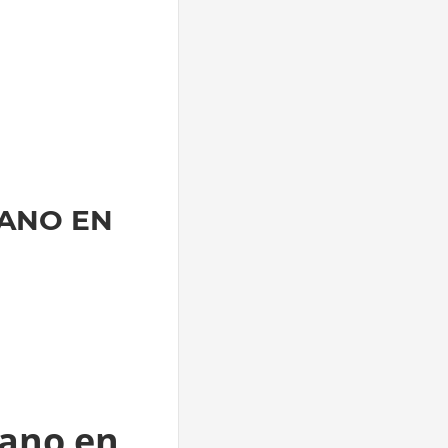
RANO EN
rano en