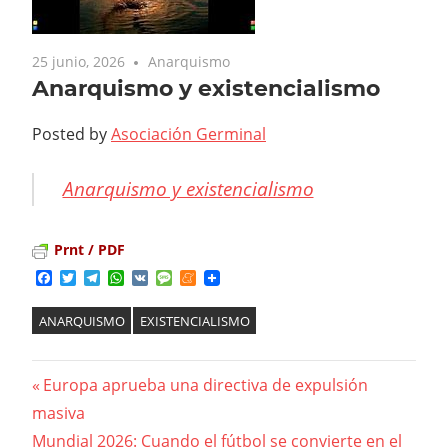
25 junio, 2026
Anarquismo
Anarquismo y existencialismo
Posted by
Asociación Germinal
Anarquismo y existencialismo
Prnt / PDF
Facebook
Twitter
Telegram
WhatsApp
VK
Message
Meneame
ANARQUISMO
EXISTENCIALISMO
Previous
Europa aprueba una directiva de expulsión
Navegación
masiva
Post:
Next
Mundial 2026: Cuando el fútbol se convierte en el