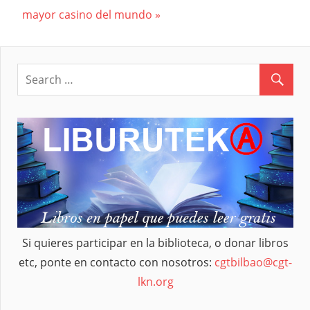
de
Post:
mayor casino del mundo
entradas
Si quieres participar en la biblioteca, o donar libros
etc, ponte en contacto con nosotros:
cgtbilbao@cgt-
lkn.org