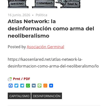
16 junio, 2026
Politica
Atlas Network: la
desinformación como arma del
neoliberalismo
Posted by
Asociación Germinal
https://kaosenlared.net/atlas-network-la-
desinformacion-como-arma-del-neoliberalismo/lo
Prnt / PDF
Facebook
Twitter
Telegram
WhatsApp
VK
Message
Meneame
CAPITALISMO
DESINFORMACIÓN