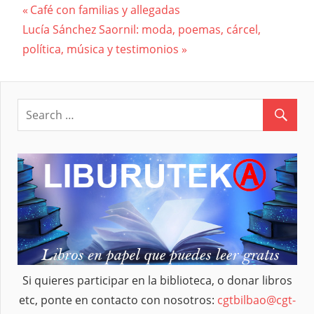
Previous
Café con familias y allegadas
Navegación
Next
Lucía Sánchez Saornil: moda, poemas, cárcel,
Post:
Post:
política, música y testimonios
de
entradas
Si quieres participar en la biblioteca, o donar libros
etc, ponte en contacto con nosotros:
cgtbilbao@cgt-