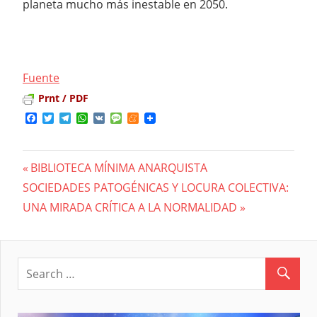
planeta mucho más inestable en 2050.
Fuente
Prnt / PDF
Facebook
Twitter
Telegram
WhatsApp
VK
Message
Meneame
Previous
BIBLIOTECA MÍNIMA ANARQUISTA
Navegación
Next
SOCIEDADES PATOGÉNICAS Y LOCURA COLECTIVA:
Post:
Post:
UNA MIRADA CRÍTICA A LA NORMALIDAD
de
entradas