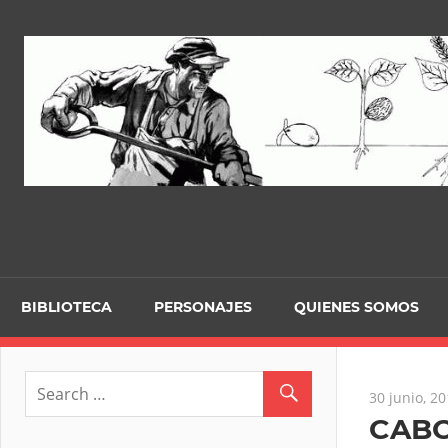
Skip
to
content
BIBLIOTECA
PERSONAJES
QUIENES SOMOS
30 junio, 2
CABO 