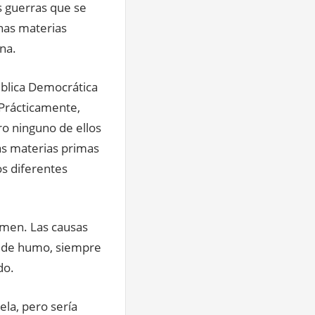
s guerras que se
nas materias
na.
blica Democrática
 Prácticamente,
ro ninguno de ellos
as materias primas
os diferentes
Yemen. Las causas
na de humo, siempre
do.
ela, pero sería