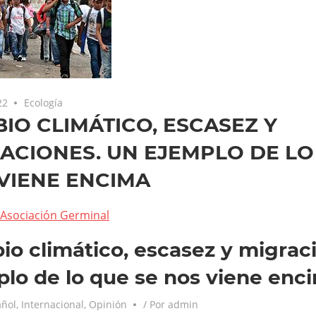
22
Ecología
IO CLIMÁTICO, ESCASEZ Y
ACIONES. UN EJEMPLO DE LO
VIENE ENCIMA
Asociación Germinal
o climático, escasez y migrac
lo de lo que se nos viene enc
añol
,
Internacional
,
Opinión
/ Por
admin