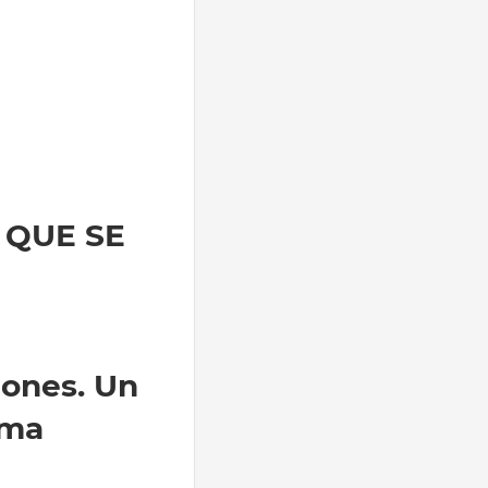
 QUE SE
iones. Un
ima