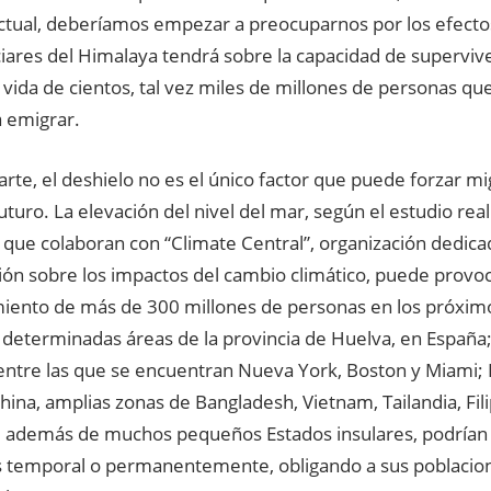
ctual, deberíamos empezar a preocuparnos por los efectos
ciares del Himalaya tendrá sobre la capacidad de supervive
 vida de cientos, tal vez miles de millones de personas q
a emigrar.
arte, el deshielo no es el único factor que puede forzar mi
turo. La elevación del nivel del mar, según el estudio rea
s que colaboran con “Climate Central”, organización dedicad
ión sobre los impactos del cambio climático, puede provoc
iento de más de 300 millones de personas en los próximo
y determinadas áreas de la provincia de Huelva, en España
entre las que se encuentran Nueva York, Boston y Miami; El
hina, amplias zonas de Bangladesh, Vietnam, Tailandia, Fili
, además de muchos pequeños Estados insulares, podrían 
 temporal o permanentemente, obligando a sus poblacion