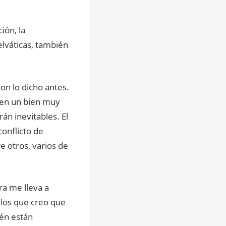
ión, la
elváticas, también
on lo dicho antes.
e en un bien muy
án inevitables. El
onflicto de
e otros, varios de
a me lleva a
 los que creo que
én están