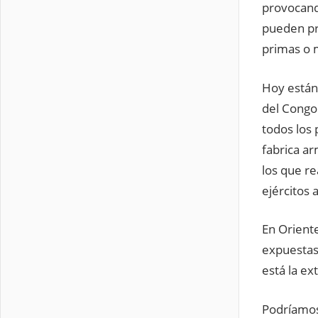
provocand
pueden pr
primas o m
Hoy están
del Congo 
todos los 
fabrica a
los que r
ejércitos 
En Oriente
expuestas 
está la ex
Podríamos 