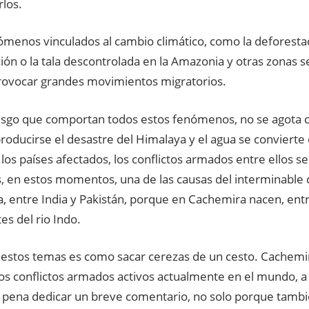
los.
ómenos vinculados al cambio climático, como la deforestac
ión o la tala descontrolada en la Amazonia y otras zonas s
ovocar grandes movimientos migratorios.
iesgo que comportan todos estos fenómenos, no se agota c
 producirse el desastre del Himalaya y el agua se conviert
los países afectados, los conflictos armados entre ellos ser
, en estos momentos, una de las causas del interminable c
 entre India y Pakistán, porque en Cachemira nacen, entr
tes del rio Indo.
 estos temas es como sacar cerezas de un cesto. Cachemir
los conflictos armados activos actualmente en el mundo, a
 pena dedicar un breve comentario, no solo porque tambi