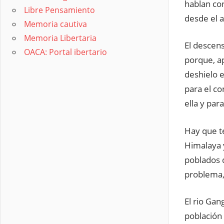
hablan co
Libre Pensamiento
desde el 
Memoria cautiva
Memoria Libertaria
El descens
OACA: Portal ibertario
porque, a
deshielo e
para el c
ella y par
Hay que t
Himalaya 
poblados d
problema,
El rio Ga
población 