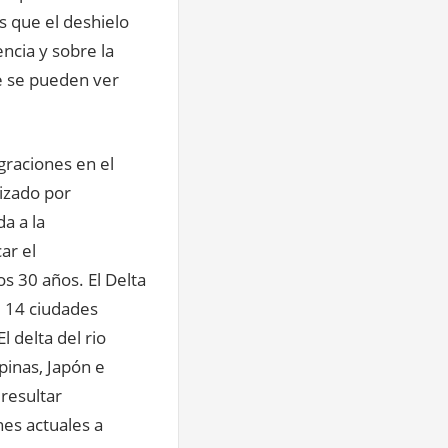
 que el deshielo
ncia y sobre la
ue se pueden ver
graciones en el
lizado por
a a la
ar el
s 30 años. El Delta
; 14 ciudades
 delta del rio
pinas, Japón e
resultar
es actuales a