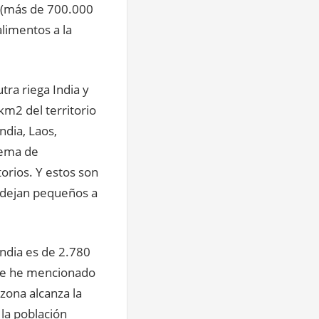
, (más de 700.000
alimentos a la
tra riega India y
km2 del territorio
ndia, Laos,
tema de
orios. Y estos son
e dejan pequeños a
India es de 2.780
que he mencionado
 zona alcanza la
 la población