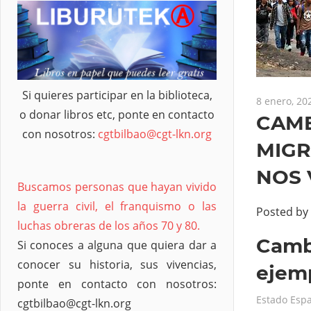
Si quieres participar en la biblioteca,
8 enero, 20
o donar libros etc, ponte en contacto
CAMB
con nosotros:
cgtbilbao@cgt-lkn.org
MIGR
NOS 
Buscamos personas que hayan vivido
la guerra civil, el franquismo o las
Posted by
luchas obreras de los años 70 y 80.
Cambi
Si conoces a alguna que quiera dar a
conocer su historia, sus vivencias,
ejemp
ponte en contacto con nosotros:
Estado Esp
cgtbilbao@cgt-lkn.org