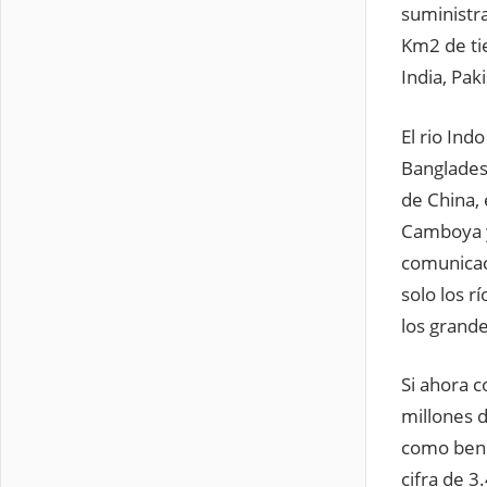
suministra
Km2 de tie
India, Pak
El rio Ind
Bangladesh
de China, 
Camboya y
comunicac
solo los 
los grand
Si ahora c
millones 
como benef
cifra de 3