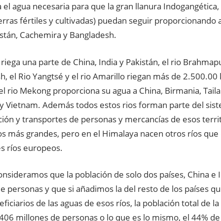
 el agua necesaria para que la gran llanura Indogangética
rras fértiles y cultivadas) puedan seguir proporcionando 
istán, Cachemira y Bangladesh.
o riega una parte de China, India y Pakistán, el rio Brahmapu
, el Rio Yangtsé y el rio Amarillo riegan más de 2.500.00 
el rio Mekong proporciona su agua a China, Birmania, Taila
 Vietnam. Además todos estos rios forman parte del sis
ión y transportes de personas y mercancías de esos territ
ríos más grandes, pero en el Himalaya nacen otros ríos qu
es ríos europeos.
onsideramos que la población de solo dos países, China e 
de personas y que si añadimos la del resto de los países 
iciarios de las aguas de esos ríos, la población total de la
.406 millones de personas o lo que es lo mismo, el 44% de