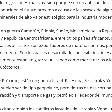
o migraciones masivas, sino porque son un anticipo de la
oducir en el futuro próximo a causa de la escasez de algu
inerales de alto valor estratégico para la industria moder
 en guerra Camerún, Etiopia, Sudán, Mozambique, la Repú
y República Centroafricana, entre otros países africanos.
países africanos son exportadores de materias primas, pe
rmamento. Son los países desarrollados necesitados de es
ealmente están en guerra utilizando como mercenarios a l
autóctonos.
 Próximo, están en guerra Israel, Palestina, Siria, Irak y 
suelen ser de tipo geopolítico, pero detrás de esa corti
tracción y transporte de gas y petróleo alrededor del mun
citar también los conflictos larvados de Ucrania y Venezu