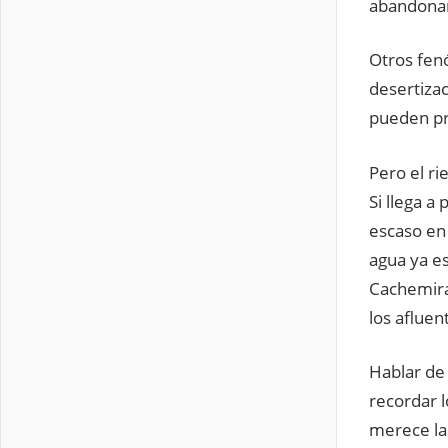
abandonar
Otros fen
desertizac
pueden pr
Pero el r
Si llega a
escaso en 
agua ya es
Cachemira,
los afluen
Hablar de
recordar 
merece la