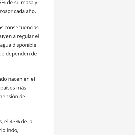
25% de su masa y
rosor cada año.
ias consecuencias
uyen a regular el
 agua disponible
 que dependen de
ndo nacen en el
 países más
imensión del
, el 43% de la
rio Indo,