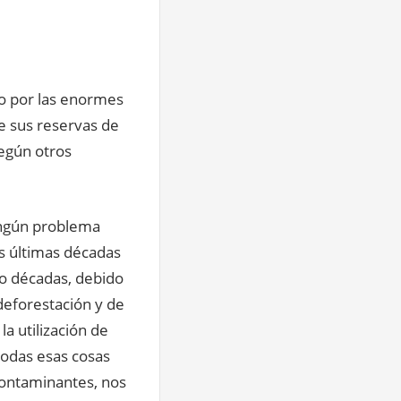
lo por las enormes
e sus reservas de
según otros
ingún problema
as últimas décadas
ro décadas, debido
deforestación y de
la utilización de
 todas esas cosas
 contaminantes, nos