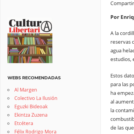
Comparti
Por Enriq
A la cordi
reservas 
agua helad
estudios, 
Estos dat
WEBS RECOMENDADAS
para las p
Al Margen
ha empezad
Colectivo La Ilusión
al aument
Eguzki Bideoak
la contami
Ekintza Zuzena
combustibl
Etcétera
de las que
Félix Rodrigo Mora