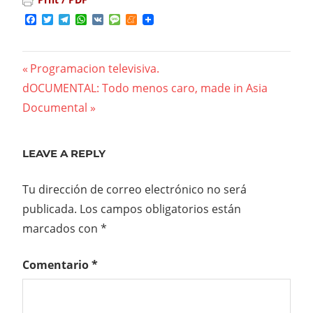
Facebook
Twitter
Telegram
WhatsApp
VK
Message
Meneame
Previous
Programacion televisiva.
Navegación
Next
dOCUMENTAL: Todo menos caro, made in Asia
Post:
Post:
Documental
de
entradas
LEAVE A REPLY
Tu dirección de correo electrónico no será
publicada.
Los campos obligatorios están
marcados con
*
Comentario
*