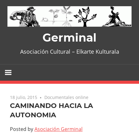
Skip
to
content
Germinal
Asociación Cultural – Elkarte Kulturala
18 julio, 2015
No comments
Documentales online
CAMINANDO HACIA LA
AUTONOMIA
Posted by
Asociación Germinal