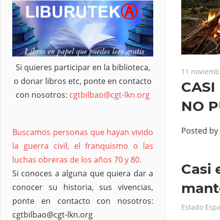
Si quieres participar en la biblioteca,
11 noviemb
o donar libros etc, ponte en contacto
CASI
con nosotros:
cgtbilbao@cgt-lkn.org
NO P
Posted by
Buscamos personas que hayan vivido
la guerra civil, el franquismo o las
luchas obreras de los años 70 y 80.
Casi 
Si conoces a alguna que quiera dar a
mante
conocer su historia, sus vivencias,
ponte en contacto con nosotros:
Estado Esp
cgtbilbao@cgt-lkn.org