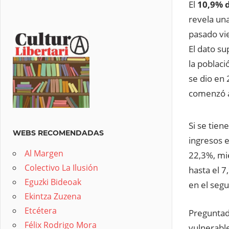
El
10,9% d
revela una
pasado vie
El dato s
la poblaci
se dio en
comenzó a
Si se tien
WEBS RECOMENDADAS
ingresos e
Al Margen
22,3%, mi
Colectivo La Ilusión
hasta el 
Eguzki Bideoak
en el seg
Ekintza Zuzena
Etcétera
Preguntad
Félix Rodrigo Mora
vulnerable