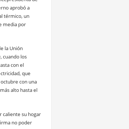
erno aprobó a
al térmico, un
de media por
de la Unión
, cuando los
asta con el
tricidad, que
ó octubre con una
más alto hasta el
 caliente su hogar
firma no poder