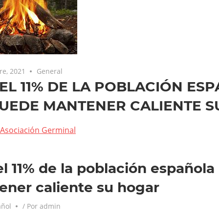
re, 2021
General
 EL 11% DE LA POBLACIÓN ES
UEDE MANTENER CALIENTE S
Asociación Germinal
el 11% de la población español
ner caliente su hogar
añol
/ Por
admin