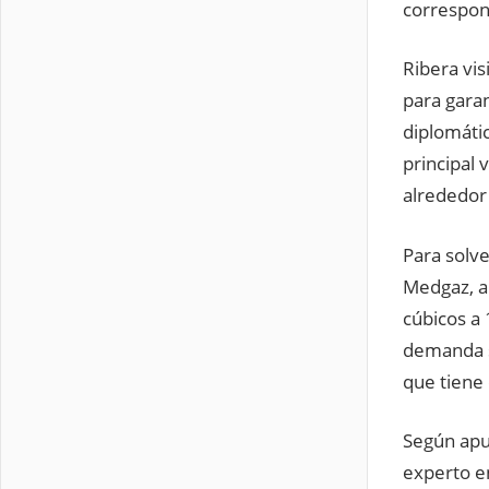
correspond
Ribera vis
para garan
diplomáti
principal 
alrededor
Para solve
Medgaz, a
cúbicos a 
demanda s
que tiene 
Según apu
experto e