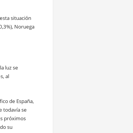
esta situación
(0,3%), Noruega
la luz se
, al
fico de España,
e todavía se
los próximos
ndo su