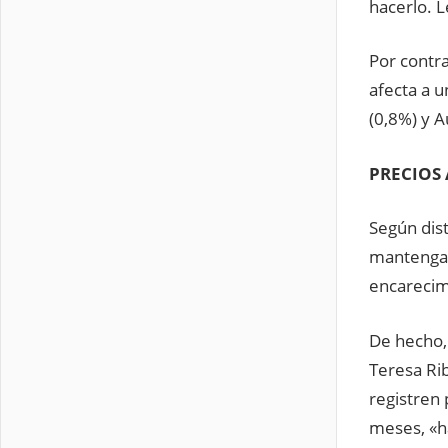
hacerlo. L
Por contra
afecta a 
(0,8%) y A
PRECIOS 
Según dist
mantengan
encarecim
De hecho, 
Teresa Ri
registren 
meses, «ha