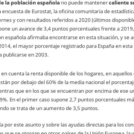
e la población española
no puede mantener
caliente 
 encuesta de Eurostat, la oficina comunitaria de estadístic
rnes y con resultados referidos a 2020 (últimos disponibl
upone un avance de 3,4 puntos porcentuales frente a 2019
ón española afirmaba encontrarse en esta situación, y se 
 2014, el mayor porcentaje registrado para España en esta
 publicarse en 2003.
e en cuenta la renta disponible de los hogares, en aquellos 
stán por debajo del 60% de la media nacional el porcentaj
entras que en los que se encuentran por encima de ese um
7,9%. En el primer caso supone 2,7 puntos porcentuales m
undo se trata de un aumento de 3,5 puntos.
a por este asunto y sobre las ayudas directas para los c
s que se otorgan en otros países de la Unión Europea, la 