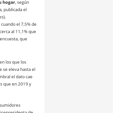
su hogar
, según
a, publicada el
es).
, cuando el 7,5% de
acerca al 11,1% que
 encuesta, que
en los que los
e se eleva hasta el
bral el dato cae
ás que en 2019 y
onsumidores
vicepresidenta de