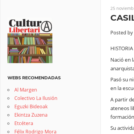
25 noviemb
CASI
Posted by
HISTORIA 
Nació en l
anarquista
WEBS RECOMENDADAS
Pasó su ni
en la escu
Al Margen
Colectivo La Ilusión
A partir d
Eguzki Bideoak
ateneos li
Ekintza Zuzena
formación
Etcétera
Su activid
Félix Rodrigo Mora