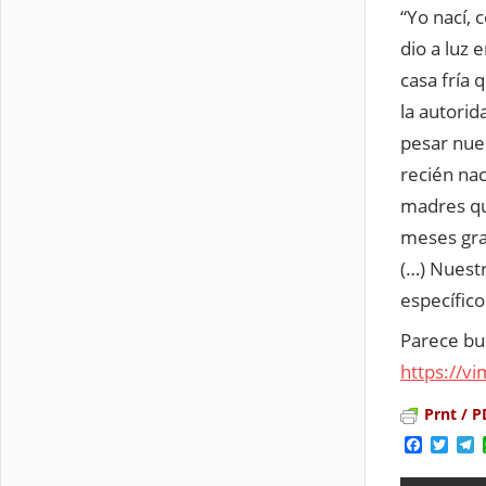
“Yo nací,
dio a luz 
casa fría
la autori
pesar nue
recién nac
madres que
meses grat
(…) Nuest
específico
Parece bu
https://
Prnt / P
Facebo
Twit
T