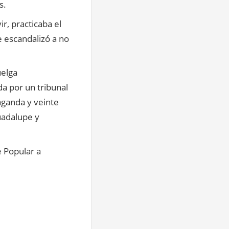
s.
r, practicaba el
e escandalizó a no
uelga
a por un tribunal
aganda y veinte
uadalupe y
e Popular a