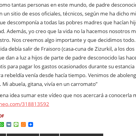
 como tantas personas en este mundo, de padre desconoc
en un sitio de esos oficiales, técnicos, según me ha dicho
 que descomponía a todas las pobres madres que hacían hij
dad. Además, yo creo que la vida no la hacemos nosotros 
stro. Nos creemos algo importante y que decidimos todo. 
ida debía salir de Fraisoro (casa-cuna de Zizurkil, a los do
 dan a luz a hijos de parte de padre desconocido las hace
is para pagar los gastos ocasionados durante su estancia 
ra rebeldía venía desde hacía tiempo. Venimos de aboleng
. Mi abuela, gitana, vivía en un carromato”
ena idea sumar este vídeo que nos acercará a conocerla m
vimeo.com/318813592
DF
ok
ter
elegram
WhatsApp
VK
Message
Meneame