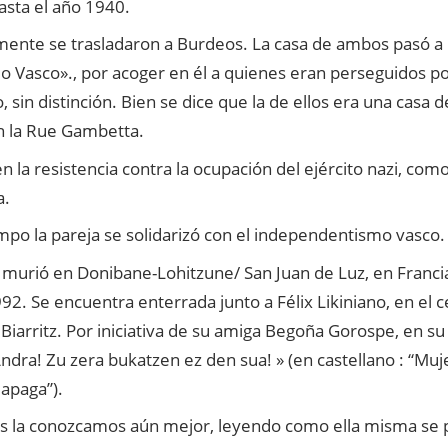
asta el año 1940.
mente se trasladaron a Burdeos. La casa de ambos pasó a 
o Vasco»., por acoger en él a quienes eran perseguidos po
, sin distinción. Bien se dice que la de ellos era una casa d
n la Rue Gambetta.
en la resistencia contra la ocupación del ejército nazi, com
a.
mpo la pareja se solidarizó con el independentismo vasco.
 murió en Donibane-Lohitzune/ San Juan de Luz, en Francia
92. Se encuentra enterrada junto a Félix Likiniano, en el
 Biarritz. Por iniciativa de su amiga Begoña Gorospe, en su 
Andra! Zu zera bukatzen ez den sua! » (en castellano : “Muje
apaga”).
s la conozcamos aún mejor, leyendo como ella misma se pr