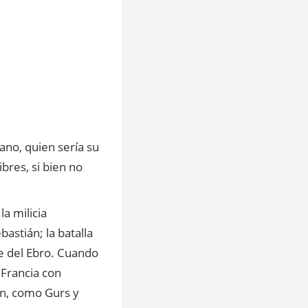
iano, quien sería su
bres, si bien no
la milicia
astián; la batalla
te del Ebro. Cuando
 Francia con
ón, como Gurs y