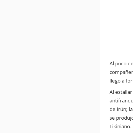
Al poco de
compañero
llegó a fo
Al estalla
antifranqu
de Irún; l
se produjo
Likiniano