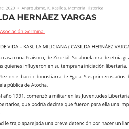
re, 2020
Anarquismo
,
K
,
Kasilda
,
Memoria Historica
LDA HERNÁEZ VARGAS
Asociación Germinal
DE VIDA – KASI, LA MILICIANA ( CASILDA HERNÁEZ VARGA
a casa cuna Fraisoro, de Zizurkil. Su abuela era de etnia git
s quienes influyeron en su temprana iniciación libertaria.
ñez en el barrio donostiarra de Eguia. Sus primeros años 
ela pública de Atocha.
el año 1931, comenzó a militar en las Juventudes Libertarias
bertarios, que podría decirse que fueron para ella una im
.
ad le trajo aparejada una breve detención por hacer un ll