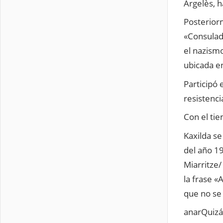
Argelès, h
Posterior
«Consulad
el nazismo
ubicada e
Participó 
resistenci
Con el tie
Kaxilda se
del año 19
Miarritze/
la frase «
que no se 
anarQuizá