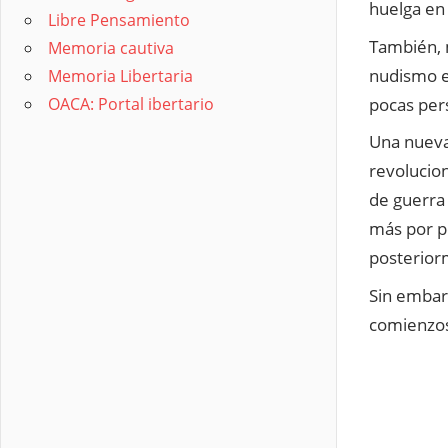
huelga en
Libre Pensamiento
También, 
Memoria cautiva
nudismo en
Memoria Libertaria
pocas per
OACA: Portal ibertario
Una nueva 
revolucion
de guerra 
más por p
posterior
Sin embarg
comienzos 