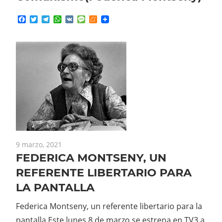
Facebook
Twitter
Telegram
WhatsApp
VK
Message
Meneame
9 marzo, 2021
FEDERICA MONTSENY, UN
REFERENTE LIBERTARIO PARA
LA PANTALLA
Federica Montseny, un referente libertario para la
pantalla Este lunes 8 de marzo se estrena en TV3 a