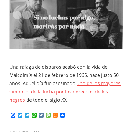
Una ráfaga de disparos acabó con la vida de
Malcolm X el 21 de febrero de 1965, hace justo 50
años. Aquel día fue asesinado
uno de los mayores
símbolos de la lucha por los derechos de los
negros
de todo el siglo XX.
Facebook
Twitter
Telegram
WhatsApp
VK
Message
Meneame
1 octubre, 2014
No comments