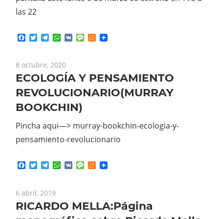
las 22
Facebook
Twitter
Telegram
WhatsApp
VK
Message
Meneame
8 octubre, 2020
ECOLOGÍA Y PENSAMIENTO
REVOLUCIONARIO(MURRAY
BOOKCHIN)
Pincha aqui—> murray-bookchin-ecologia-y-
pensamiento-revolucionario
Facebook
Twitter
Telegram
WhatsApp
VK
Message
Meneame
6 abril, 2019
RICARDO MELLA:Página