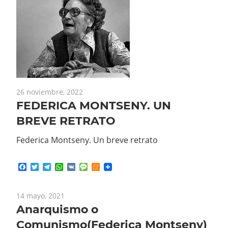
26 noviembre, 2022
FEDERICA MONTSENY. UN
BREVE RETRATO
Federica Montseny. Un breve retrato
Facebook
Twitter
Telegram
WhatsApp
VK
Message
Meneame
14 mayo, 2021
Anarquismo o
Comunismo(Federica Montseny)