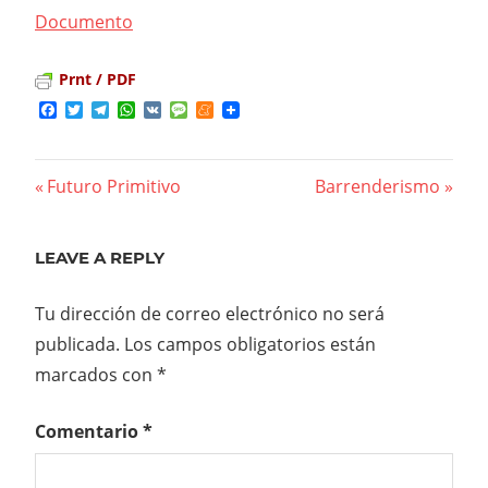
Documento
Prnt / PDF
Facebook
Twitter
Telegram
WhatsApp
VK
Message
Meneame
Previous
Futuro Primitivo
Next
Barrenderismo
Navegación
Post:
Post:
de
LEAVE A REPLY
entradas
Tu dirección de correo electrónico no será
publicada.
Los campos obligatorios están
marcados con
*
Comentario
*