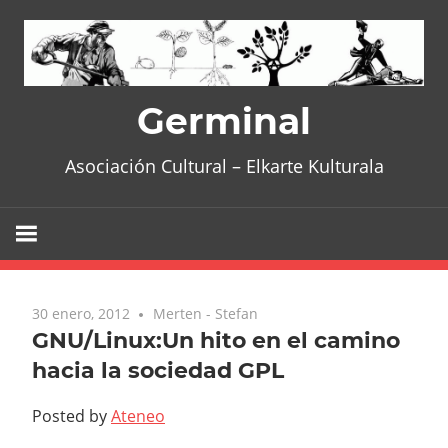
Skip
to
content
Germinal
Asociación Cultural – Elkarte Kulturala
30 enero, 2012
No comments
Merten - Stefan
GNU/Linux:Un hito en el camino
hacia la sociedad GPL
Posted by
Ateneo