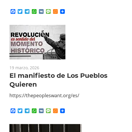
Facebook
Twitter
Telegram
WhatsApp
VK
Message
Meneame
19 marzo, 2026
El manifiesto de Los Pueblos
Quieren
https://thepeopleswant.org/es/
Facebook
Twitter
Telegram
WhatsApp
VK
Message
Meneame