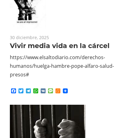
30 diciembre, 2025
Vivir media vida en la cárcel
https://www.elsaltodiario.com/derechos-
humanos/huelga-hambre-pope-alfaro-salud-
presos#
Facebook
Twitter
Telegram
WhatsApp
VK
Message
Meneame