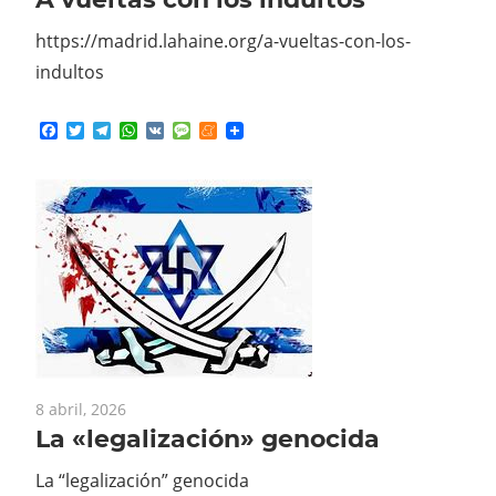
https://madrid.lahaine.org/a-vueltas-con-los-
indultos
Facebook
Twitter
Telegram
WhatsApp
VK
Message
Meneame
8 abril, 2026
La «legalización» genocida
La “legalización” genocida