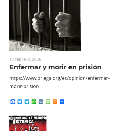
17 febrero, 2026
Enfermar y morir en prisión
https://www.briega.org/es/opinion/enfermar-
morir-prision
Facebook
Twitter
Telegram
WhatsApp
VK
Message
Meneame