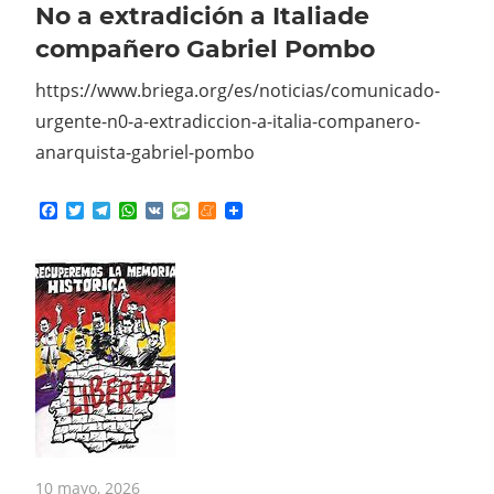
No a extradición a Italiade
compañero Gabriel Pombo
https://www.briega.org/es/noticias/comunicado-
urgente-n0-a-extradiccion-a-italia-companero-
anarquista-gabriel-pombo
Facebook
Twitter
Telegram
WhatsApp
VK
Message
Meneame
10 mayo, 2026