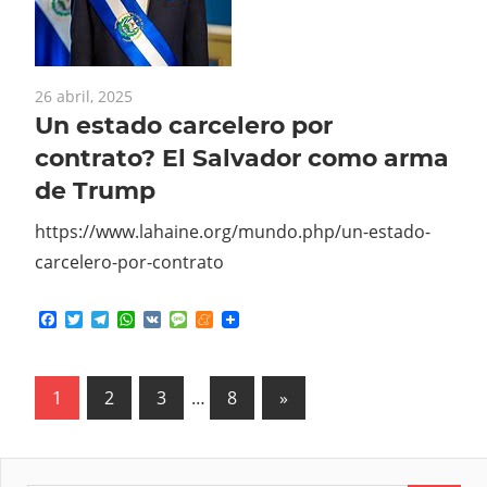
26 abril, 2025
Un estado carcelero por
contrato? El Salvador como arma
de Trump
https://www.lahaine.org/mundo.php/un-estado-
carcelero-por-contrato
Facebook
Twitter
Telegram
WhatsApp
VK
Message
Meneame
1
2
3
…
8
Next
»
Paginación
Posts
de