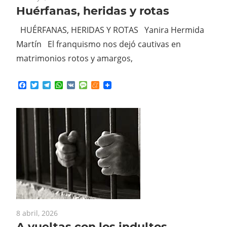
Huérfanas, heridas y rotas
HUÉRFANAS, HERIDAS Y ROTAS Yanira Hermida
Martín El franquismo nos dejó cautivas en
matrimonios rotos y amargos,
Facebook
Twitter
Telegram
WhatsApp
VK
Message
Meneame
8 abril, 2026
A vueltas con los indultos