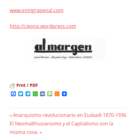
www.inmigrapenal.com
http://ciesn
o.wordpress.com
Prnt / PDF
Facebook
Twitter
Telegram
WhatsApp
VK
Message
Meneame
Previous
Anarquismo revolucionario en Euskadi 1870-1936
Navegación
Next
El Neomalthusianismo y el Capitalismo son la
Post:
Post:
misma cosa.
de