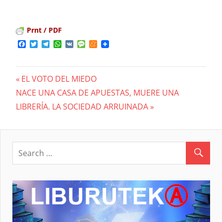
Prnt / PDF
Facebook
Twitter
Telegram
WhatsApp
VK
Message
Meneame
Previous
EL VOTO DEL MIEDO
Navegación
Next
NACE UNA CASA DE APUESTAS, MUERE UNA
Post:
Post:
LIBRERÍA. LA SOCIEDAD ARRUINADA
de
entradas