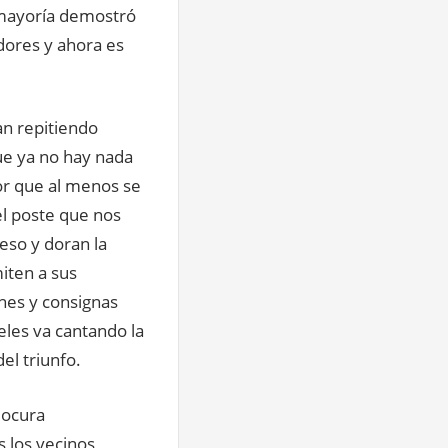
 mayoría demostró
dores y ahora es
an repitiendo
ue ya no hay nada
or que al menos se
el poste que nos
eso y doran la
iten a sus
hes y consignas
eles va cantando la
el triunfo.
locura
 los vecinos