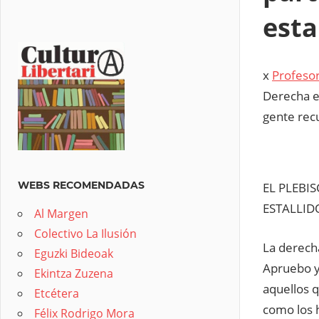
esta
x
Profesor
Derecha e
gente rec
WEBS RECOMENDADAS
EL PLEBI
ESTALLID
Al Margen
Colectivo La Ilusión
La derecha
Eguzki Bideoak
Apruebo y 
Ekintza Zuzena
aquellos 
Etcétera
como los 
Félix Rodrigo Mora