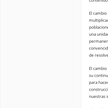
contenido 
El cambio 
multiplica
poblacione
una unidad
permanent
convencido
de resolve
El cambio 
su continu
para hacer
construcci
nuestras 