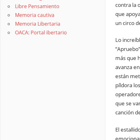
contra la
Libre Pensamiento
que apoya 
Memoria cautiva
un circo d
Memoria Libertaria
OACA: Portal ibertario
Lo increíb
“Apruebo”
más que h
avanza en
están meti
píldora lo
operadore
que se van
canción de
El estalli
emocionan