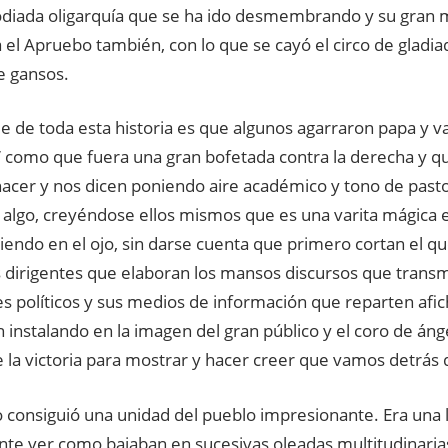
 odiada oligarquía que se ha ido desmembrando y su gran
el Apruebo también, con lo que se cayó el circo de gladia
e gansos.
le de toda esta historia es que algunos agarraron papa y v
 como que fuera una gran bofetada contra la derecha y q
acer y nos dicen poniendo aire académico y tono de past
 algo, creyéndose ellos mismos que es una varita mágica 
endo en el ojo, sin darse cuenta que primero cortan el qu
s dirigentes que elaboran los mansos discursos que transm
s políticos y sus medios de información que reparten afic
 instalando en la imagen del gran público y el coro de áng
 la victoria para mostrar y hacer creer que vamos detrás d
do consiguió una unidad del pueblo impresionante. Era una 
te ver como bajaban en sucesivas oleadas multitudinarias