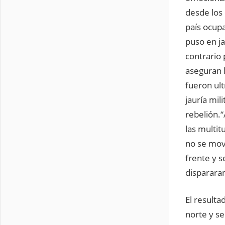
desde los 
país ocupa
puso en ja
contrario 
aseguran l
fueron ult
jauría mil
rebelión.“
las multit
no se moví
frente y s
disparara
El resulta
norte y se