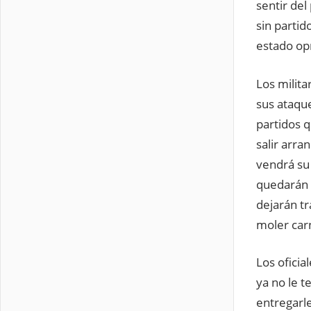
sentir de
sin partid
estado op
Los milita
sus ataque
partidos q
salir arra
vendrá su
quedarán t
dejarán tr
moler carn
Los oficia
ya no le t
entregarle