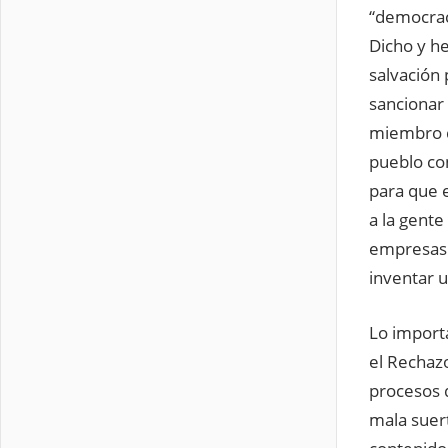
“democrac
Dicho y he
salvación 
sancionar 
miembro d
pueblo con
para que 
a la gente
empresas 
inventar u
Lo import
el Rechazo
procesos d
mala suer