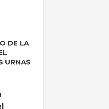
O DE LA
EL
AS URNAS
a
l