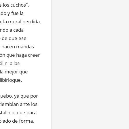
 los cuchos”.
ado y fue la
r la moral perdida,
ondo a cada
o de que ese
cos hacen mandas
ión que haga creer
l ni a las
ada mejor que
ibirloque.
ruebo, ya que por
tiemblan ante los
tallido, que para
biado de forma,