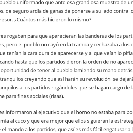
l pueblo uniformado que ante esa grandiosa muestra de un
os, de seguro ardía de ganas de ponerse a su lado contra los
resor. ¿Cuántos más hicieron lo mismo?
res rogaban para que aparecieran las banderas de los partid
s, pero el pueblo no cayó en la trampa y rechazaba a los 
ue tenían la cara dura de aparecerse y al que veían lo pifi
ncando hasta que los partidos dieron la orden de no apare
 oportunidad de tener al pueblo lamiendo su mano detrás
ranquilos creyendo que así harán su revolución, se dejará
anquilos a los partidos rogándoles que se hagan cargo de
e para fines sociales (risas).
les informaron al ejecutivo que el horno no estaba para bol
emía al cuco y que era mejor que ellos siguieran la estrate
 el mando a los partidos, que así es más fácil engatusar a 