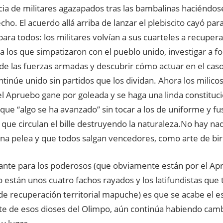
ia de militares agazapados tras las bambalinas haciéndose
cho. El acuerdo allá arriba de lanzar el plebiscito cayó par
para todos: los militares volvían a sus cuarteles a recupera
a los que simpatizaron con el pueblo unido, investigar a f
e las fuerzas armadas y descubrir cómo actuar en el cas
tinúe unido sin partidos que los dividan. Ahora los mili
el Apruebo gane por goleada y se haga una linda constituc
 que “algo se ha avanzado” sin tocar a los de uniforme y fusi
que circulan el bille destruyendo la naturaleza.No hay n
na pelea y que todos salgan vencedores, como arte de birl
ante para los poderosos (que obviamente están por el Ap
 están unos cuatro fachos rayados y los latifundistas que 
e recuperación territorial mapuche) es que se acabe el es
te de esos dioses del Olimpo, aún continúa habiendo cam