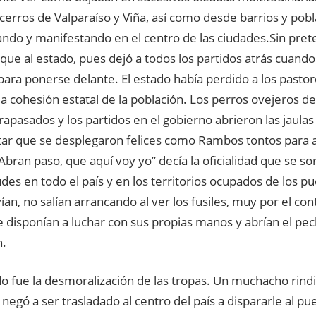
cerros de Valparaíso y Viña, así como desde barrios y pobl
ndo y manifestando en el centro de las ciudades.Sin preten
que al estado, pues dejó a todos los partidos atrás cuando
para ponerse delante. El estado había perdido a los pasto
a cohesión estatal de la población. Los perros ovejeros d
rapasados y los partidos en el gobierno abrieron las jaulas 
itar que se desplegaron felices como Rambos tontos para a
Abran paso, que aquí voy yo” decía la oficialidad que se so
udes en todo el país y en los territorios ocupados de los p
an, no salían arrancando al ver los fusiles, muy por el cont
e disponían a luchar con sus propias manos y abrían el pe
n.
do fue la desmoralización de las tropas. Un muchacho rind
 negó a ser trasladado al centro del país a dispararle al p