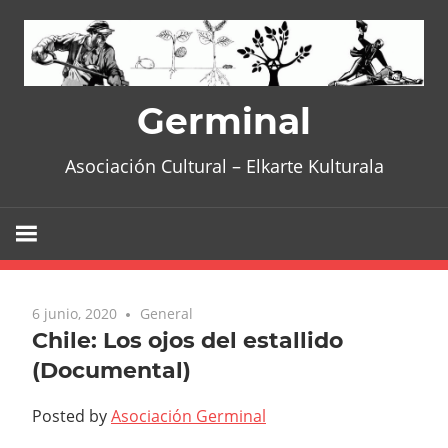
Skip
to
content
Germinal
Asociación Cultural – Elkarte Kulturala
6 junio, 2020
General
Chile: Los ojos del estallido
(Documental)
Posted by
Asociación Germinal