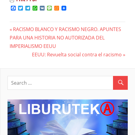
Facebook
Twitter
Telegram
WhatsApp
VK
Message
Meneame
Previous
RACISMO BLANCO Y RACISMO NEGRO. APUNTES
Navegación
PARA UNA HISTORIA NO AUTORIZADA DEL
Post:
IMPERIALISMO EEUU
de
Next
EEUU: Revuelta social contra el racismo
entradas
Post: