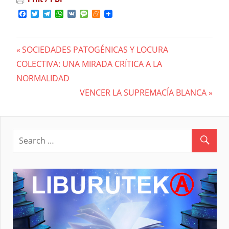
Facebook
Twitter
Telegram
WhatsApp
VK
Message
Meneame
Previous
SOCIEDADES PATOGÉNICAS Y LOCURA
Navegación
COLECTIVA: UNA MIRADA CRÍTICA A LA
Post:
NORMALIDAD
de
Next
VENCER LA SUPREMACÍA BLANCA
entradas
Post: