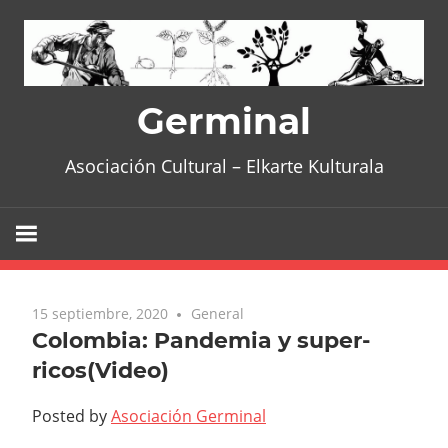
Skip
to
content
Germinal
Asociación Cultural – Elkarte Kulturala
15 septiembre, 2020
General
Colombia: Pandemia y super-
ricos(Video)
Posted by
Asociación Germinal