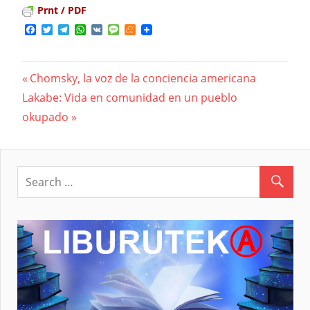
Prnt / PDF
Facebook
Twitter
Telegram
WhatsApp
VK
Message
Meneame
Previous
Chomsky, la voz de la conciencia americana
Navegación
Next
Lakabe: Vida en comunidad en un pueblo
Post:
Post:
okupado
de
entradas