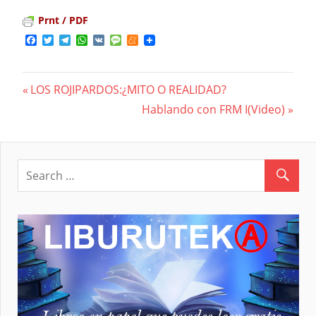
Prnt / PDF
Facebook
Twitter
Telegram
WhatsApp
VK
Message
Meneame
Previous
LOS ROJIPARDOS:¿MITO O REALIDAD?
Navegación
Post:
Next
Hablando con FRM I(Video)
Post:
de
entradas