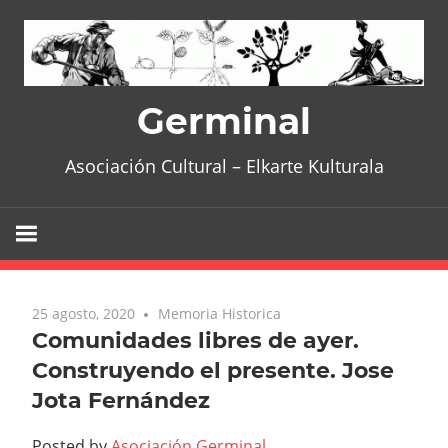
Skip
to
content
Germinal
Asociación Cultural – Elkarte Kulturala
25 agosto, 2020
Memoria Historica
Comunidades libres de ayer.
Construyendo el presente. Jose
Jota Fernández
Posted by
Asociación Germinal