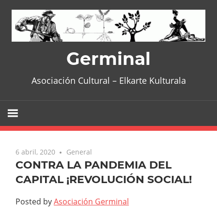
Skip
to
content
Germinal
Asociación Cultural – Elkarte Kulturala
6 abril, 2020
General
CONTRA LA PANDEMIA DEL
CAPITAL ¡REVOLUCIÓN SOCIAL!
Posted by
Asociación Germinal