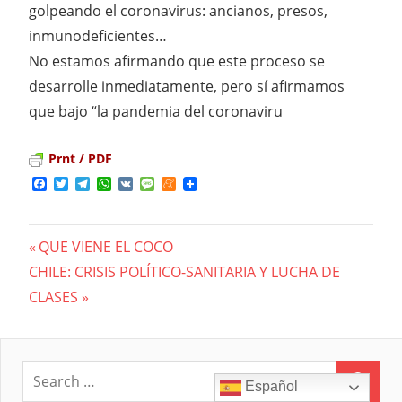
golpeando el coronavirus: ancianos, presos,
inmunodeficientes…
No estamos afirmando que este proceso se
desarrolle inmediatamente, pero sí afirmamos
que bajo “la pandemia del coronaviru
Prnt / PDF
Facebook
Twitter
Telegram
WhatsApp
VK
Message
Meneame
Previous
QUE VIENE EL COCO
Navegación
Next
CHILE: CRISIS POLÍTICO-SANITARIA Y LUCHA DE
Post:
Post:
CLASES
de
entradas
Español