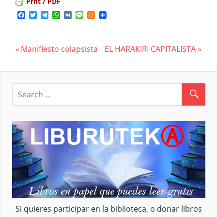
Prnt / PDF
Facebook
Twitter
Telegram
WhatsApp
VK
Message
Meneame
Previous
Manifiesto colapsista
Next
EL HARAKIRI CAPITALISTA
Navegación
Post:
Post:
de
entradas
Si quieres participar en la biblioteca, o donar libros