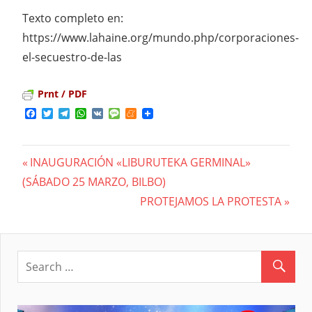
Texto completo en:
https://www.lahaine.org/mundo.php/corporaciones-
el-secuestro-de-las
Prnt / PDF
Facebook
Twitter
Telegram
WhatsApp
VK
Message
Meneame
Previous
INAUGURACIÓN «LIBURUTEKA GERMINAL»
Navegación
(SÁBADO 25 MARZO, BILBO)
Post:
Next
PROTEJAMOS LA PROTESTA
de
Post:
entradas