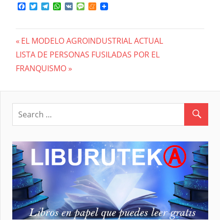
Facebook
Twitter
Telegram
WhatsApp
VK
Message
Meneame
Previous
EL MODELO AGROINDUSTRIAL ACTUAL
Navegación
Next
LISTA DE PERSONAS FUSILADAS POR EL
Post:
Post:
FRANQUISMO
de
entradas