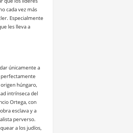
r que los líderes
omo cada vez más
tler. Especialmente
ue les lleva a
uidar únicamente a
on perfectamente
 origen húngaro,
ad intrínseca del
ncio Ortega, con
obra esclava y a
alista perverso.
aquear a los judíos,