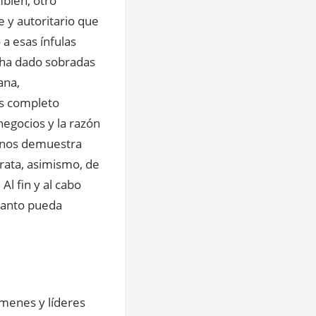
mbién, otro
te y autoritario que
a esas ínfulas
e ha dado sobradas
ana,
ás completo
negocios y la razón
e nos demuestra
trata, asimismo, de
Al fin y al cabo
uanto pueda
ímenes y líderes