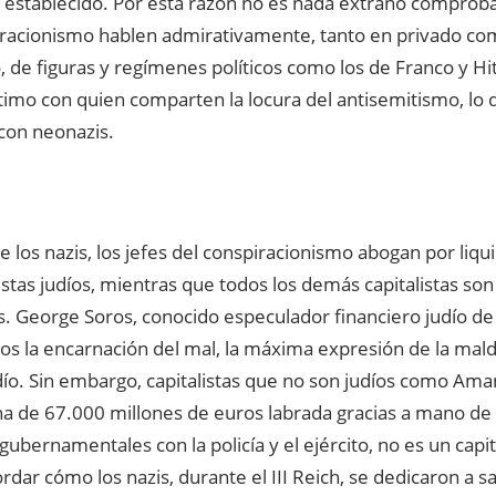
 establecido. Por esta razón no es nada extraño comproba
iracionismo hablen admirativamente, tanto en privado c
, de figuras y regímenes políticos como los de Franco y Hi
timo con quien comparten la locura del antisemitismo, lo q
con neonazis.
ue los nazis, los jefes del conspiracionismo abogan por liq
listas judíos, mientras que todos los demás capitalistas s
s. George Soros, conocido especulador financiero judío de
los la encarnación del mal, la máxima expresión de la mald
dío. Sin embargo, capitalistas que no son judíos como Ama
na de 67.000 millones de euros labrada gracias a mano de 
gubernamentales con la policía y el ejército, no es un capit
rdar cómo los nazis, durante el III Reich, se dedicaron a s