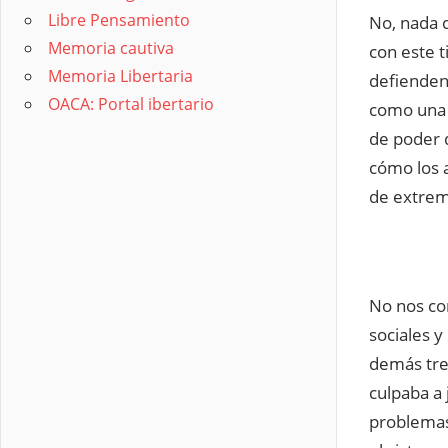
Libre Pensamiento
No, nada d
Memoria cautiva
con este 
Memoria Libertaria
defienden 
OACA: Portal ibertario
como una c
de poder 
cómo los a
de extrem
No nos con
sociales y
demás tre
culpaba a
problemas