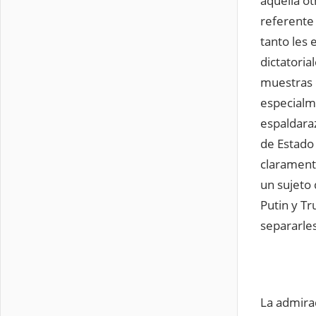
aquella o
referente 
tanto les 
dictatoria
muestras 
especialm
espaldaraz
de Estado
claramente
un sujeto 
Putin y T
separarle
La admira