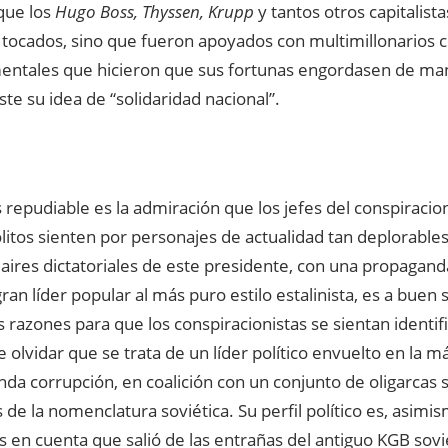
que los
Hugo Boss, Thyssen, Krupp
y tantos otros capitalist
 tocados, sino que fueron apoyados con multimillonarios 
ntales que hicieron que sus fortunas engordasen de man
ste su idea de “solidaridad nacional”.
repudiable es la admiración que los jefes del conspiracio
litos sienten por personajes de actualidad tan deplorable
 aires dictatoriales de este presidente, con una propagan
an líder popular al más puro estilo estalinista, es a buen 
s razones para que los conspiracionistas se sientan identif
 olvidar que se trata de un líder político envuelto en la 
a corrupción, en coalición con un conjunto de oligarcas s
 de la nomenclatura soviética. Su perfil político es, asim
s en cuenta que salió de las entrañas del antiguo KGB sov