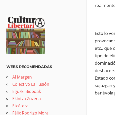
realmente
Esto lo v
provocados
etc., que 
tipo de é
dominación
WEBS RECOMENDADAS
deshacers
Al Margen
Estado con
Colectivo La Ilusión
sojuzgan y
Eguzki Bideoak
benévola 
Ekintza Zuzena
Etcétera
Félix Rodrigo Mora