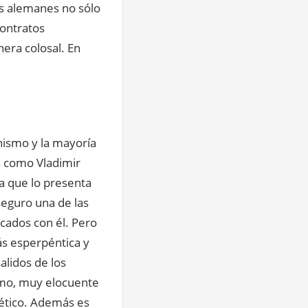
as alemanes no sólo
contratos
era colosal. En
nismo y la mayoría
s como Vladimir
da que lo presenta
seguro una de las
icados con él. Pero
más esperpéntica y
alidos de los
ismo, muy elocuente
iético. Además es