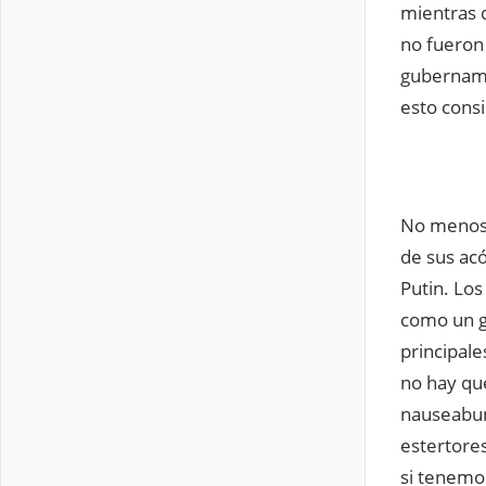
mientras 
no fueron
gubername
esto consi
No menos 
de sus acó
Putin. Los
como un gr
principale
no hay que
nauseabund
estertores
si tenemo