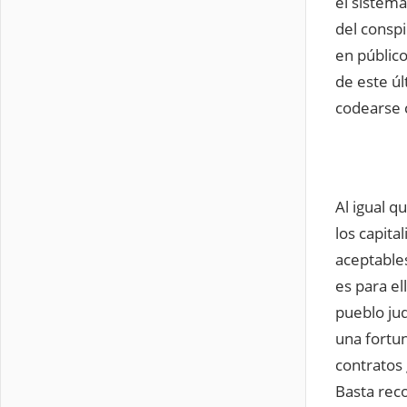
el sistema
del consp
en público
de este úl
codearse 
Al igual q
los capita
aceptable
es para el
pueblo ju
una fortu
contratos 
Basta reco