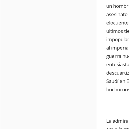
un hombre
asesinato 
elocuente 
últimos t
impopular
al imperi
guerra nu
entusiast
descuarti
Saudí en E
bochornoso
La admira