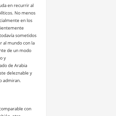
da en recurrir al
olíticos. No menos
ecialmente en los
ecientemente
 todavía sometidos
r al mundo con la
ente de un modo
o y
lado de Arabia
ste deleznable y
to admiran.
s comparable con