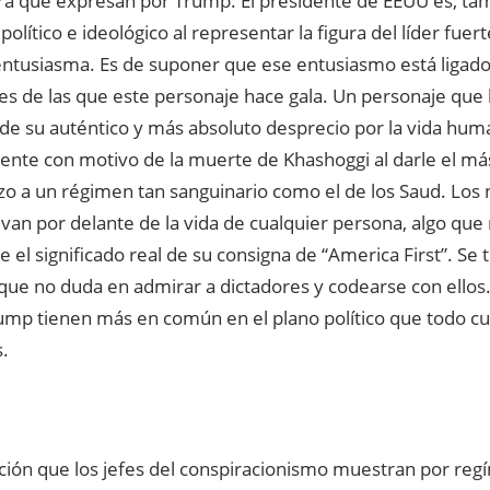
tra que expresan por Trump. El presidente de EEUU es, ta
político e ideológico al representar la figura del líder fuer
entusiasma. Es de suponer que ese entusiasmo está ligado 
les de las que este personaje hace gala. Un personaje qu
de su auténtico y más absoluto desprecio por la vida hum
ente con motivo de la muerte de Khashoggi al darle el m
o a un régimen tan sanguinario como el de los Saud. Los 
 van por delante de la vida de cualquier persona, algo qu
 el significado real de su consigna de “America First”. Se 
que no duda en admirar a dictadores y codearse con ellos. 
rump tienen más en común en el plano político que todo c
s.
ción que los jefes del conspiracionismo muestran por reg