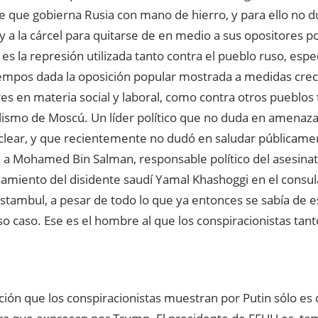
 que gobierna Rusia con mano de hierro, y para ello no du
y a la cárcel para quitarse de en medio a sus opositores p
es la represión utilizada tanto contra el pueblo ruso, esp
iempos dada la oposición popular mostrada a medidas cr
es en materia social y laboral, como contra otros pueblos
alismo de Moscú. Un líder político que no duda en amenaza
clear, y que recientemente no dudó en saludar públicam
a a Mohamed Bin Salman, responsable político del asesinat
zamiento del disidente saudí Yamal Khashoggi en el consu
stambul, a pesar de todo lo que ya entonces se sabía de e
 caso. Ese es el hombre al que los conspiracionistas tan
ción que los conspiracionistas muestran por Putin sólo e