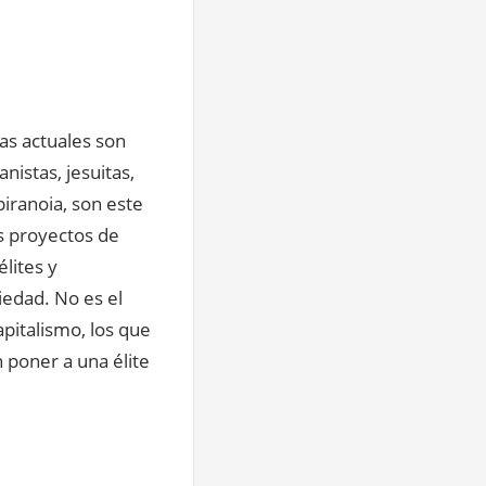
as actuales son
istas, jesuitas,
piranoia, son este
s proyectos de
élites y
edad. No es el
apitalismo, los que
n poner a una élite