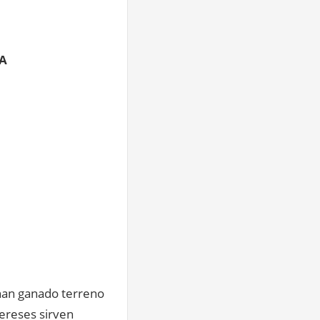
A
 han ganado terreno
tereses sirven