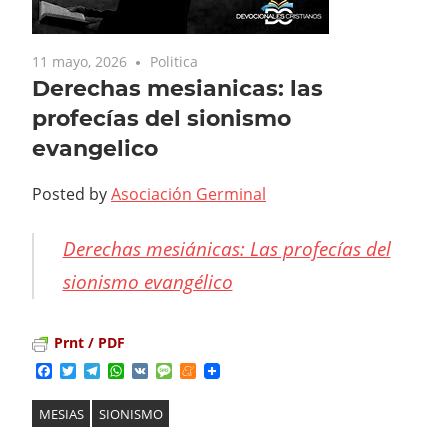
11 mayo, 2026
Politica
Derechas mesianicas: las
profecías del sionismo
evangelico
Posted by
Asociación Germinal
Derechas mesiánicas: Las profecías del
sionismo evangélico
Prnt / PDF
Facebook
Twitter
Telegram
WhatsApp
VK
Message
Meneame
MESIAS
SIONISMO