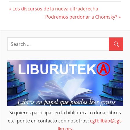
Previous
Los discursos de la nueva ultraderecha
Navegación
Post:
Next
Podremos perdonar a Chomsky?
Post:
de
entradas
Si quieres participar en la biblioteca, o donar libros
etc, ponte en contacto con nosotros:
cgtbilbao@cgt-
lkn.org