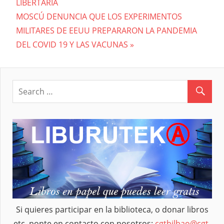
LIBERTARIA
de
Next
MOSCÚ DENUNCIA QUE LOS EXPERIMENTOS
entradas
Post:
MILITARES DE EEUU PREPARARON LA PANDEMIA
DEL COVID 19 Y LAS VACUNAS
Si quieres participar en la biblioteca, o donar libros
etc, ponte en contacto con nosotros:
cgtbilbao@cgt-