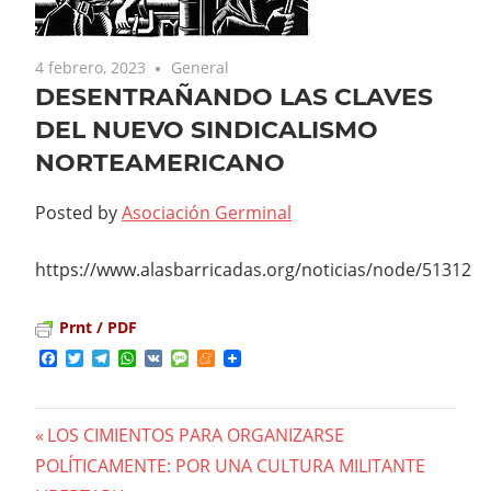
4 febrero, 2023
General
DESENTRAÑANDO LAS CLAVES
DEL NUEVO SINDICALISMO
NORTEAMERICANO
Posted by
Asociación Germinal
https://www.alasbarricadas.org/noticias/node/51312
Prnt / PDF
Facebook
Twitter
Telegram
WhatsApp
VK
Message
Meneame
Previous
LOS CIMIENTOS PARA ORGANIZARSE
Navegación
POLÍTICAMENTE: POR UNA CULTURA MILITANTE
Post: