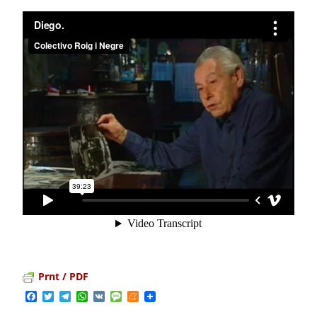
Prnt / PDF
Facebook
Twitter
Telegram
WhatsApp
VK
Message
Meneame