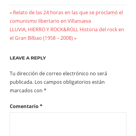
Previous
Relato de las 24 horas en las que se proclamó el
Navegación
comunismo libertario en Villanueva
Post:
Next
LLUVIA, HIERRO Y ROCK&ROLL Historia del rock en
de
Post:
el Gran Bilbao (1958 – 2008)
entradas
LEAVE A REPLY
Tu dirección de correo electrónico no será
publicada.
Los campos obligatorios están
marcados con
*
Comentario
*