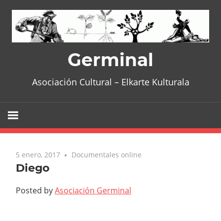
Skip
to
content
Germinal
Asociación Cultural – Elkarte Kulturala
5 enero, 2017
No comments
Documentales online
Diego
Posted by
Asociación Germinal