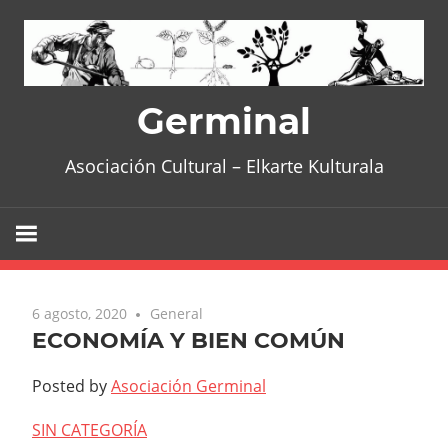
Skip
to
content
Germinal
Asociación Cultural – Elkarte Kulturala
6 agosto, 2020
General
ECONOMÍA Y BIEN COMÚN
Posted by
Asociación Germinal
SIN CATEGORÍA