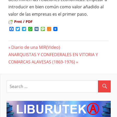
introducir en bien común como valor añadido al
valor de las empresas es el primer paso.
Prnt / PDF
Facebook
Twitter
Telegram
WhatsApp
VK
Message
Meneame
Previous
Diario de una MIR(Video)
Navegación
Next
ANARQUISTAS Y CONFEDERALES EN VITORIA Y
Post:
Post:
COMARCAS ALAVESAS (1869-1976)
de
entradas