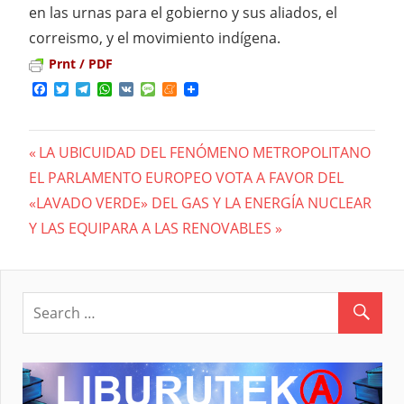
en las urnas para el gobierno y sus aliados, el
correismo, y el movimiento indígena.
Prnt / PDF
Facebook
Twitter
Telegram
WhatsApp
VK
Message
Meneame
Previous
LA UBICUIDAD DEL FENÓMENO METROPOLITANO
Navegación
Next
EL PARLAMENTO EUROPEO VOTA A FAVOR DEL
Post:
Post:
«LAVADO VERDE» DEL GAS Y LA ENERGÍA NUCLEAR
de
Y LAS EQUIPARA A LAS RENOVABLES
entradas