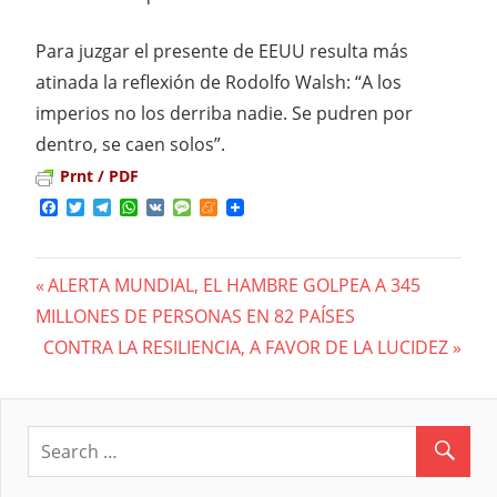
Para juzgar el presente de EEUU resulta más
atinada la reflexión de Rodolfo Walsh: “A los
imperios no los derriba nadie. Se pudren por
dentro, se caen solos”.
Prnt / PDF
Facebook
Twitter
Telegram
WhatsApp
VK
Message
Meneame
Previous
ALERTA MUNDIAL, EL HAMBRE GOLPEA A 345
Navegación
MILLONES DE PERSONAS EN 82 PAÍSES
Post:
Next
CONTRA LA RESILIENCIA, A FAVOR DE LA LUCIDEZ
de
Post:
entradas