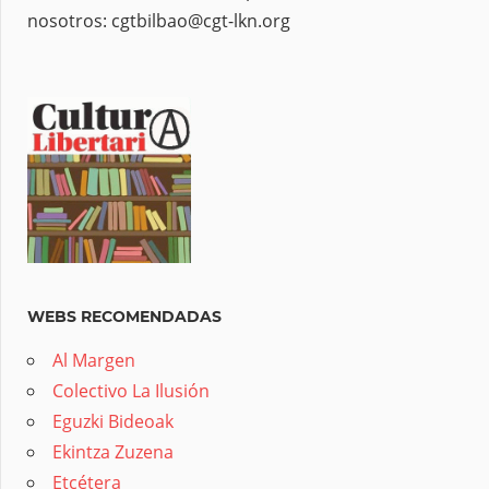
nosotros: cgtbilbao@cgt-lkn.org
WEBS RECOMENDADAS
Al Margen
Colectivo La Ilusión
Eguzki Bideoak
Ekintza Zuzena
Etcétera