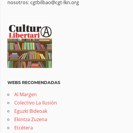
nosotros: cgtbilbao@cgt-lkn.org
WEBS RECOMENDADAS
Al Margen
Colectivo La Ilusión
Eguzki Bideoak
Ekintza Zuzena
Etcétera