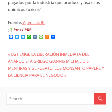
pagados por la industria que produce y usa esos
químicos tóxicos”
Fuente:
Agencias Rt
Prnt / PDF
Facebook
Twitter
Telegram
WhatsApp
VK
Message
Meneame
Previous
CGT EXIGE LA LIBERACIÓN INMEDIATA DEL
Navegación
ANARQUISTA GRIEGO GIANNIS MICHAILIDIS
Post:
Next
MENTIRAS Y GLIFOSATO: LOS MONSANTO PAPERS Y
de
Post:
LA CIENCIA PARA EL NEGOCIO
entradas