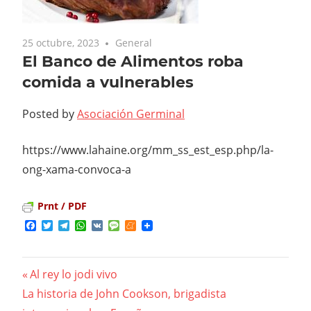
25 octubre, 2023
General
El Banco de Alimentos roba
comida a vulnerables
Posted by
Asociación Germinal
https://www.lahaine.org/mm_ss_est_esp.php/la-
ong-xama-convoca-a
Prnt / PDF
Facebook
Twitter
Telegram
WhatsApp
VK
Message
Meneame
Previous
Al rey lo jodi vivo
Navegación
Next
La historia de John Cookson, brigadista
Post: