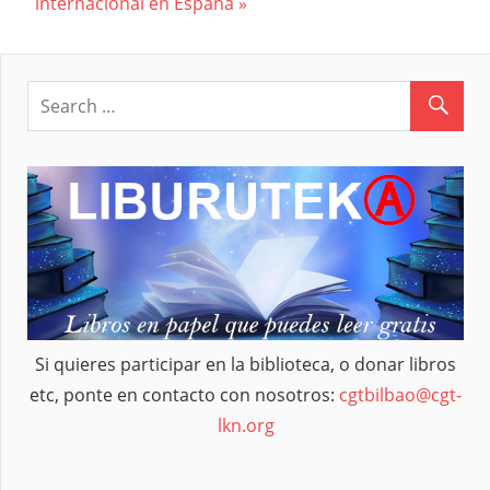
Post:
internacional en España
de
entradas
Si quieres participar en la biblioteca, o donar libros
etc, ponte en contacto con nosotros:
cgtbilbao@cgt-
lkn.org