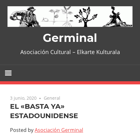
Skip
to
content
Germinal
Asociación Cultural – Elkarte Kulturala
3 junio, 2020
General
EL «BASTA YA»
ESTADOUNIDENSE
Posted by
Asociación Germinal