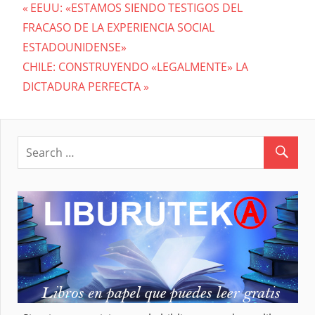
Previous
EEUU: «ESTAMOS SIENDO TESTIGOS DEL
Navegación
FRACASO DE LA EXPERIENCIA SOCIAL
Post:
ESTADOUNIDENSE»
de
Next
CHILE: CONSTRUYENDO «LEGALMENTE» LA
entradas
Post:
DICTADURA PERFECTA