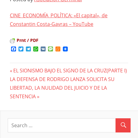
CINE_ECONOMÍA_POLÍTICA: «El capital», de
Constantin Costa-Gavras – YouTube
Prnt / PDF
Facebook
Twitter
Telegram
WhatsApp
VK
Message
Meneame
Previous
EL SIONISMO BAJO EL SIGNO DE LA CRUZ(PARTE I)
Navegación
Next
LA DEFENSA DE RODRIGO LANZA SOLICITA SU
Post:
Post:
LIBERTAD, LA NULIDAD DEL JUICIO Y DE LA
de
SENTENCIA
entradas