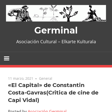
Skip
to
content
Germinal
Asociación Cultural – Elkarte Kulturala
11 marzo, 2021
General
«El Capital» de Constantin
Costa-Gavras(Critica de cine de
Capi Vidal)
Posted by
Asociación Germinal