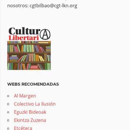
nosotros: cgtbilbao@cgt-lkn.org
WEBS RECOMENDADAS
Al Margen
Colectivo La Ilusión
Eguzki Bideoak
Ekintza Zuzena
Etcétera