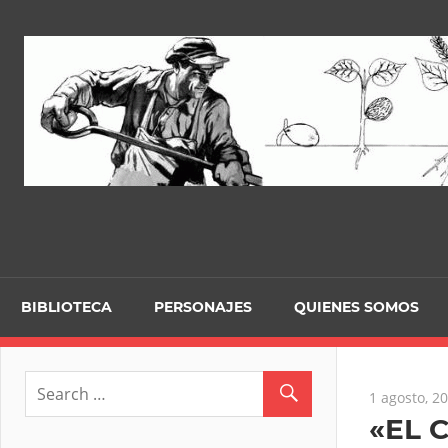
Skip
to
content
BIBLIOTECA
PERSONAJES
QUIENES SOMOS
1 agosto, 2
«EL 