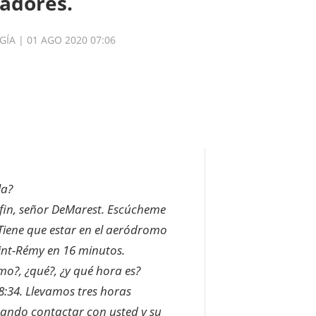
gadores.
GÍA
| 01 AGO 2020 07:06
la?
 fin, señor DeMarest. Escúcheme
 Tiene que estar en el aeródromo
int-Rémy en 16 minutos.
mo?, ¿qué?, ¿y qué hora es?
 8:34. Llevamos tres horas
tando contactar con usted y su