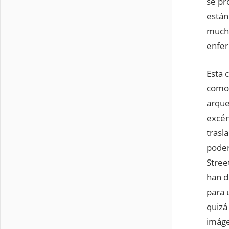
se pr
están
mucho
enfer
Esta 
com
arque
excén
trasl
poder
Stree
han d
para 
quizá
imáge