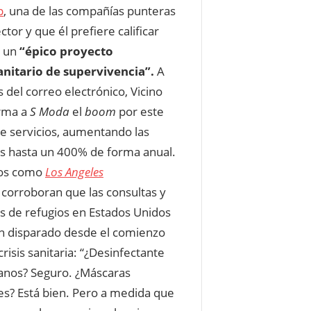
p
, una de las compañías punteras
ctor y que él prefiere calificar
 un
“épico proyecto
nitario de supervivencia”.
A
s del correo electrónico, Vicino
rma a
S Moda
el
boom
por este
de servicios, aumentando las
s hasta un 400% de forma anual.
os como
Los Angeles
corroboran que las consultas y
s de refugios en Estados Unidos
n disparado desde el comienzo
crisis sanitaria: “¿Desinfectante
nos? Seguro. ¿Máscaras
les? Está bien. Pero a medida que