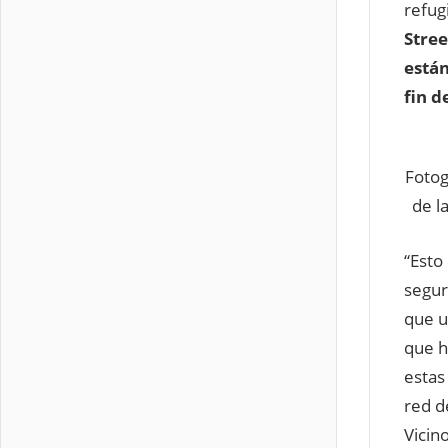
refug
Stree
están
fin d
Fotog
de la
“Esto
segur
que u
que h
estas
red d
Vicin