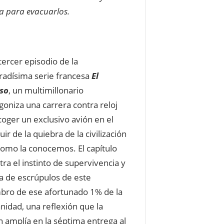
a para evacuarlos.
 tercer episodio de la
radísima serie francesa
El
so
, un multimillonario
goniza una carrera contra reloj
coger un exclusivo avión en el
ir de la quiebra de la civilización
 como la conocemos. El capítulo
ra el instinto de supervivencia y
lta de escrúpulos de este
ro de ese afortunado 1% de la
idad, una reflexión que la
ón amplía en la séptima entrega al