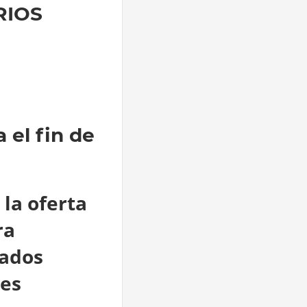
RIOS
 el fin de
 la oferta
ra
rados
les