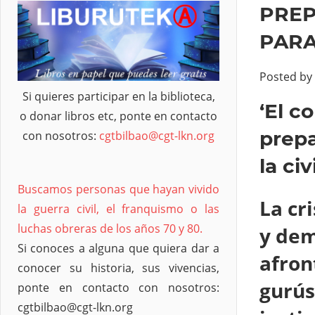
PREP
PARA
Posted by
Si quieres participar en la biblioteca,
‘El c
o donar libros etc, ponte en contacto
prepa
con nosotros:
cgtbilbao@cgt-lkn.org
la civ
Buscamos personas que hayan vivido
La cr
la guerra civil, el franquismo o las
luchas obreras de los años 70 y 80.
y dem
Si conoces a alguna que quiera dar a
afron
conocer su historia, sus vivencias,
gurús
ponte en contacto con nosotros:
cgtbilbao@cgt-lkn.org