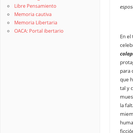
Libre Pensamiento
espos
Memoria cautiva
Memoria Libertaria
OACA: Portal ibertario
En el
celeb
colap
prota
para 
que hu
tal y
muest
la fa
miemb
human
ficci