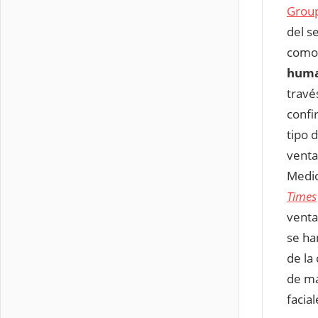
Grou
del se
como
huma
travé
confi
tipo 
venta
Medi
Times
venta
se ha
de la 
de ma
facia