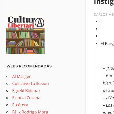
insti
CARLOS ME
El País
WEBS RECOMENDADAS
– ¿Ho
– Por
Al Margen
bien.
Colectivo La Ilusión
de Sa
Eguzki Bideoak
– ¿Có
Ekintza Zuzena
– Las
Etcétera
Félix Rodrigo Mora
inten