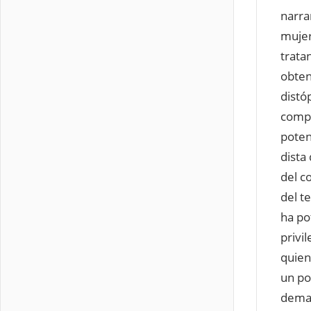
narra
mujer
trata
obten
distó
compo
potenc
dista 
del c
del t
ha po
privi
quien
un po
dema